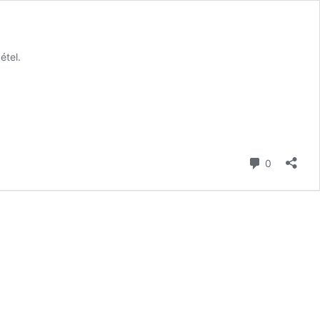
étel.
hozzászól
0