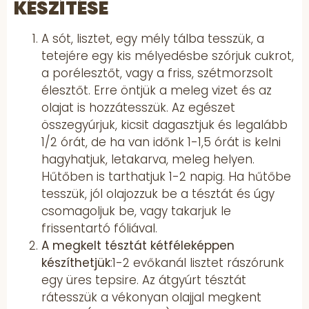
KÉSZÍTÉSE
A sót, lisztet, egy mély tálba tesszük, a
tetejére egy kis mélyedésbe szórjuk cukrot,
a porélesztőt, vagy a friss, szétmorzsolt
élesztőt. Erre öntjük a meleg vizet és az
olajat is hozzátesszük. Az egészet
összegyúrjuk, kicsit dagasztjuk és legalább
1/2 órát, de ha van időnk 1-1,5 órát is kelni
hagyhatjuk, letakarva, meleg helyen.
Hűtőben is tarthatjuk 1-2 napig. Ha hűtőbe
tesszük, jól olajozzuk be a tésztát és úgy
csomagoljuk be, vagy takarjuk le
frissentartó fóliával.
A megkelt tésztát kétféleképpen
készíthetjük
:1-2 evőkanál lisztet rászórunk
egy üres tepsire. Az átgyúrt tésztát
rátesszük a vékonyan olajjal megkent