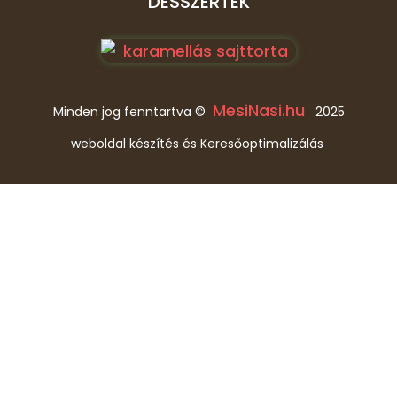
DESSZERTEK
MesiNasi.hu
Minden jog fenntartva ©
2025
weboldal készítés és Keresőoptimalizálás