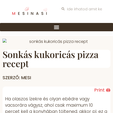
Sonkás kukoricás pizza
recept
SZERZŐ: MESI
Print 🖨
Ha olaszos ízekre és olyan ebédre vagy
vacsorára vágysz, ahol csak maximum 10
percet kell a konyhában töltened, akkor pl. ez a