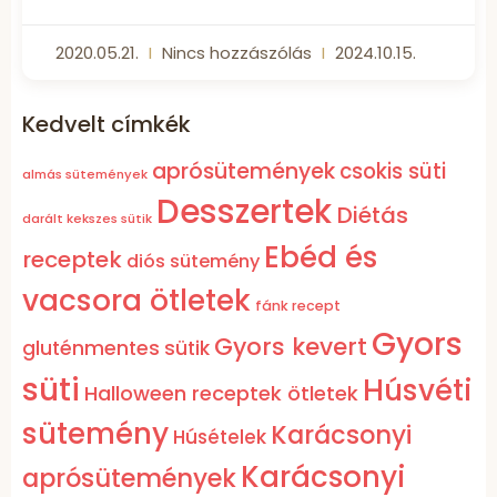
2020.05.21.
Nincs hozzászólás
2024.10.15.
Kedvelt címkék
aprósütemények
csokis süti
almás sütemények
Desszertek
Diétás
darált kekszes sütik
Ebéd és
receptek
diós sütemény
vacsora ötletek
fánk recept
Gyors
Gyors kevert
gluténmentes sütik
süti
Húsvéti
Halloween receptek ötletek
sütemény
Karácsonyi
Húsételek
Karácsonyi
aprósütemények