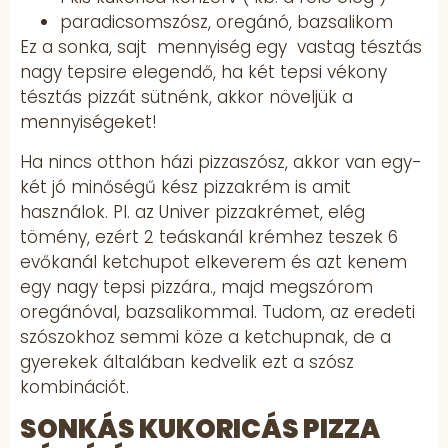
paradicsomszósz, oregánó, bazsalikom
Ez a sonka, sajt mennyiség egy vastag tésztás
nagy tepsire elegendő, ha két tepsi vékony
tésztás pizzát sütnénk, akkor növeljük a
mennyiségeket!
Ha nincs otthon házi pizzaszósz, akkor van egy-
két jó minőségű kész pizzakrém is amit
használok. Pl. az Univer pizzakrémet, elég
tömény, ezért 2 teáskanál krémhez teszek 6
evőkanál ketchupot elkeverem és azt kenem
egy nagy tepsi pizzára., majd megszórom
oregánóval, bazsalikommal. Tudom, az eredeti
szószokhoz semmi köze a ketchupnak, de a
gyerekek általában kedvelik ezt a szósz
kombinációt.
SONKÁS KUKORICÁS PIZZA