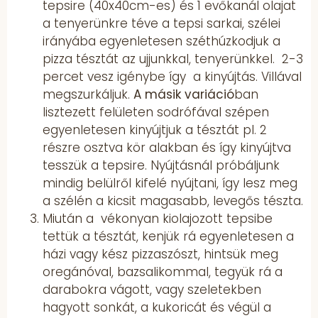
tepsire (40x40cm-es) és 1 evőkanál olajat
a tenyerünkre téve a tepsi sarkai, szélei
irányába egyenletesen széthúzkodjuk a
pizza tésztát az ujjunkkal, tenyerünkkel. 2-3
percet vesz igénybe így a kinyújtás. Villával
megszurkáljuk.
A másik variáció
ban
lisztezett felületen sodrófával szépen
egyenletesen kinyújtjuk a tésztát pl. 2
részre osztva kör alakban és így kinyújtva
tesszük a tepsire. Nyújtásnál próbáljunk
mindig belülről kifelé nyújtani, így lesz meg
a szélén a kicsit magasabb, levegős tészta.
Miután a vékonyan kiolajozott tepsibe
tettük a tésztát, kenjük rá egyenletesen a
házi vagy kész pizzaszószt, hintsük meg
oregánóval, bazsalikommal, tegyük rá a
darabokra vágott, vagy szeletekben
hagyott sonkát, a kukoricát és végül a