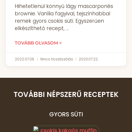
Hihetetlenül könnyű lágy mascarponés
brownie. Vanília fagyival, tejszínhabbal
remek gyors csokis süti. Egyszerűen
elkészíthető recept,
TOVÁBB OLVASOM >
2022.07.06.
Nincs hozzászólás
2023.07.22.
TOVÁBBI NÉPSZERŰ RECEPTEK
GYORS SÜTI