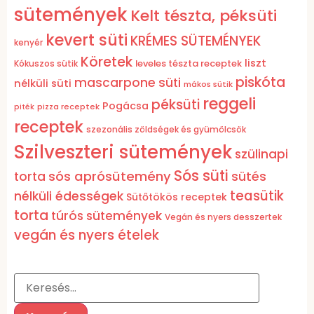
sütemények
Kelt tészta, péksüti
kevert süti
KRÉMES SÜTEMÉNYEK
kenyér
Köretek
liszt
leveles tészta receptek
Kókuszos sütik
piskóta
mascarpone süti
nélküli süti
mákos sütik
reggeli
péksüti
Pogácsa
pizza receptek
piték
receptek
szezonális zöldségek és gyümölcsök
Szilveszteri sütemények
szülinapi
Sós süti
sós aprósütemény
torta
sütés
teasütik
nélküli édességek
Sütőtökös receptek
torta
túrós sütemények
Vegán és nyers desszertek
vegán és nyers ételek