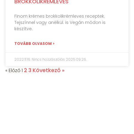
BROKKOLIKRÉMLEVES
Finom krémes brokkolikrémleves receptek.
Tejszínnel vagy anélkül. is Vegán módon is
készítve.
TOVÁBB OLVASOM >
2022.11.16.
Nincs hozzászólás
2025.09.26.
2
3
Következő »
« Előző
1