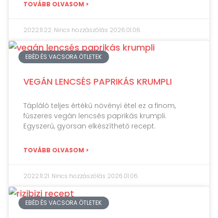
TOVÁBB OLVASOM >
2022.11.22.
Nincs hozzászólás
2026.01.06.
EBÉD ÉS VACSORA ÖTLETEK
VEGÁN LENCSÉS PAPRIKÁS KRUMPLI
Tápláló teljes értékű növényi étel ez a finom,
fűszeres vegán lencsés paprikás krumpli.
Egyszerű, gyorsan elkészíthető recept.
TOVÁBB OLVASOM >
2022.11.21.
Nincs hozzászólás
2026.01.06.
EBÉD ÉS VACSORA ÖTLETEK