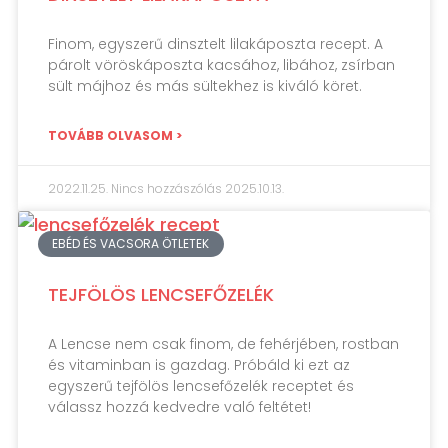
Finom, egyszerű dinsztelt lilakáposzta recept. A
párolt vöröskáposzta kacsához, libához, zsírban
sült májhoz és más sültekhez is kiváló köret.
TOVÁBB OLVASOM >
2022.11.25.
Nincs hozzászólás
2025.10.13.
EBÉD ÉS VACSORA ÖTLETEK
TEJFÖLÖS LENCSEFŐZELÉK
A Lencse nem csak finom, de fehérjében, rostban
és vitaminban is gazdag. Próbáld ki ezt az
egyszerű tejfölös lencsefőzelék receptet és
válassz hozzá kedvedre való feltétet!