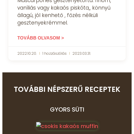
Mascarponés gesztenyetorta: finom,
vaníliás vagy kakaós piskóta,, könnyű
állagú, jól kenhető , főzés nélküli
gesztenyekrémmel.
TOVÁBB OLVASOM >
2022.10.20.
1 hozzászólás
2023.03.31.
TOVÁBBI NÉPSZERŰ RECEPTEK
GYORS SÜTI