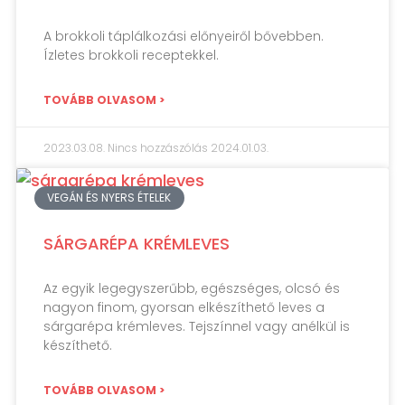
A brokkoli táplálkozási előnyeiről bővebben.
Ízletes brokkoli receptekkel.
TOVÁBB OLVASOM >
2023.03.08.
Nincs hozzászólás
2024.01.03.
VEGÁN ÉS NYERS ÉTELEK
SÁRGARÉPA KRÉMLEVES
Az egyik legegyszerűbb, egészséges, olcsó és
nagyon finom, gyorsan elkészíthető leves a
sárgarépa krémleves. Tejszínnel vagy anélkül is
készíthető.
TOVÁBB OLVASOM >