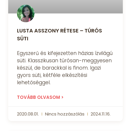
LUSTA ASSZONY RÉTESE – TÚRÓS
SÜTI
Egyszerű és kifejezetten házias ízvilágú
süti. Klasszikusan túrósan-meggyesen
készül, de barackkal is finom. Igazi
gyors süti, kétféle elkészítési
lehetőséggel.
TOVÁBB OLVASOM >
2020.08.01.
Nincs hozzászólás
2024.11.16.