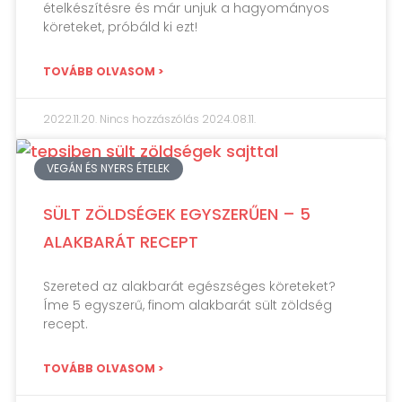
ételkészítésre és már unjuk a hagyományos
köreteket, próbáld ki ezt!
TOVÁBB OLVASOM >
2022.11.20.
Nincs hozzászólás
2024.08.11.
VEGÁN ÉS NYERS ÉTELEK
SÜLT ZÖLDSÉGEK EGYSZERŰEN – 5
ALAKBARÁT RECEPT
Szereted az alakbarát egészséges köreteket?
Íme 5 egyszerű, finom alakbarát sült zöldség
recept.
TOVÁBB OLVASOM >