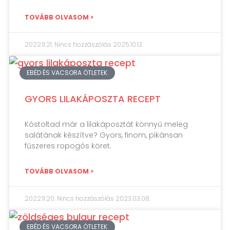
TOVÁBB OLVASOM >
2022.11.21.
Nincs hozzászólás
2025.10.13.
EBÉD ÉS VACSORA ÖTLETEK
GYORS LILAKÁPOSZTA RECEPT
Kóstoltad már a lilakáposztát könnyű meleg
salátának készítve? Gyors, finom, pikánsan
fűszeres ropogós köret.
TOVÁBB OLVASOM >
2022.11.20.
Nincs hozzászólás
2023.03.08.
EBÉD ÉS VACSORA ÖTLETEK