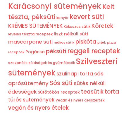
Karácsonyi sütemények
Kelt
tészta, péksüti
kevert süti
kenyér
KRÉMES SÜTEMÉNYEK
Köretek
Kókuszos sütik
liszt nélküli süti
leveles tészta receptek
piskóta
mascarpone süti
mákos sütik
pizza
piték
reggeli receptek
péksüti
Pogácsa
receptek
Szilveszteri
szezonális zöldségek és gyümölcsök
sütemények
sós
szülinapi torta
Sós süti
aprósütemény
sütés nélküli
teasütik
torta
édességek
Sütőtökös receptek
túrós sütemények
Vegán és nyers desszertek
vegán és nyers ételek