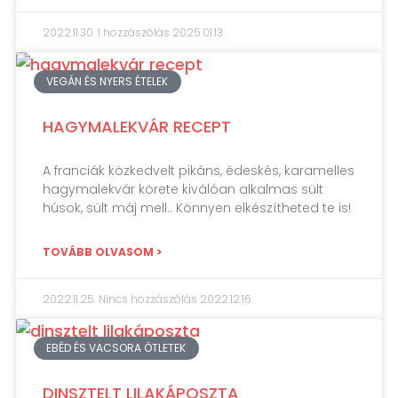
2022.11.30.
1 hozzászólás
2025.01.13.
VEGÁN ÉS NYERS ÉTELEK
HAGYMALEKVÁR RECEPT
A franciák közkedvelt pikáns, édeskés, karamelles
hagymalekvár körete kiválóan alkalmas sült
húsok, sült máj mell.. Könnyen elkészítheted te is!
TOVÁBB OLVASOM >
2022.11.25.
Nincs hozzászólás
2022.12.16.
EBÉD ÉS VACSORA ÖTLETEK
DINSZTELT LILAKÁPOSZTA