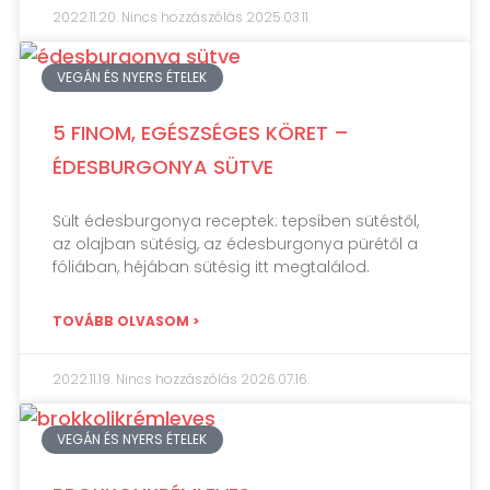
2022.11.20.
Nincs hozzászólás
2025.03.11.
VEGÁN ÉS NYERS ÉTELEK
5 FINOM, EGÉSZSÉGES KÖRET –
ÉDESBURGONYA SÜTVE
Sült édesburgonya receptek: tepsiben sütéstől,
az olajban sütésig, az édesburgonya pürétől a
fóliában, héjában sütésig itt megtalálod.
TOVÁBB OLVASOM >
2022.11.19.
Nincs hozzászólás
2026.07.16.
VEGÁN ÉS NYERS ÉTELEK