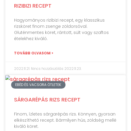
RIZIBIZI RECEPT
Hagyományos rizibizi recept, egy klasszikus
rizsköret finom zsenge zöldorsóval.
Gluténmentes köret, rántott, sült vagy szaftos
ételekhez kiváló.
TOVÁBB OLVASOM >
2022.11.21.
Nincs hozzászólás
2022.11.23.
EBÉD ÉS VACSORA ÖTLETEK
SÁRGARÉPÁS RIZS RECEPT
Finom, ízletes sárgarépás rizs. Könnyen, gyorsan
elkészíthető recept. Bármilyen hús, zöldség mellé
kiváló köret.