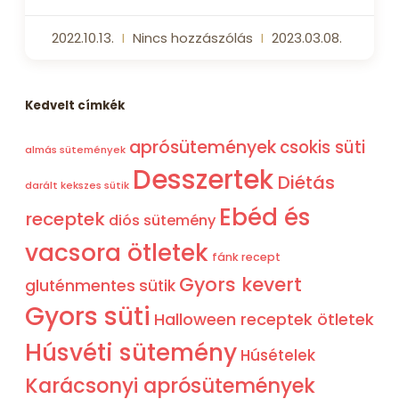
2022.10.13.
Nincs hozzászólás
2023.03.08.
Kedvelt címkék
aprósütemények
csokis süti
almás sütemények
Desszertek
Diétás
darált kekszes sütik
Ebéd és
receptek
diós sütemény
vacsora ötletek
fánk recept
Gyors kevert
gluténmentes sütik
Gyors süti
Halloween receptek ötletek
Húsvéti sütemény
Húsételek
Karácsonyi aprósütemények