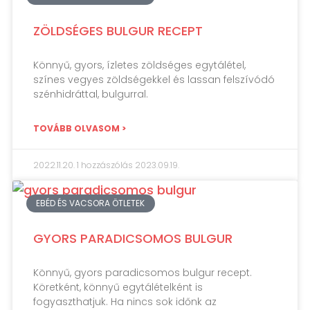
ZÖLDSÉGES BULGUR RECEPT
Könnyű, gyors, ízletes zöldséges egytálétel,
színes vegyes zöldségekkel és lassan felszívódó
szénhidráttal, bulgurral.
TOVÁBB OLVASOM >
2022.11.20.
1 hozzászólás
2023.09.19.
EBÉD ÉS VACSORA ÖTLETEK
GYORS PARADICSOMOS BULGUR
Könnyű, gyors paradicsomos bulgur recept.
Köretként, könnyű egytálételként is
fogyaszthatjuk. Ha nincs sok időnk az