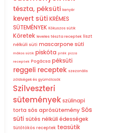
tészta, péksüti
kenyér
kevert süti
KRÉMES
SÜTEMÉNYEK
Kókuszos sütik
Köretek
liszt
leveles tészta receptek
mascarpone süti
nélküli süti
piskóta
mákos sütik
pizza
piték
péksüti
Pogácsa
receptek
reggeli receptek
szezonális
zöldségek és gyümölcsök
Szilveszteri
sütemények
szülinapi
Sós
sós aprósütemény
torta
süti
sütés nélküli édességek
teasütik
Sütőtökös receptek