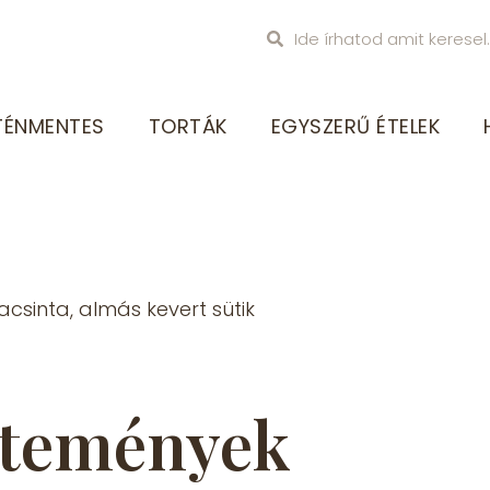
TÉNMENTES
TORTÁK
EGYSZERŰ ÉTELEK
acsinta, almás kevert sütik
ütemények