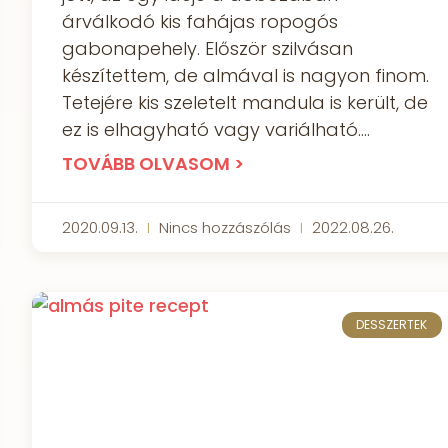
árválkodó kis fahájas ropogós
gabonapehely. Először szilvásan
készítettem, de almával is nagyon finom.
Tetejére kis szeletelt mandula is került, de
ez is elhagyható vagy variálható.
TOVÁBB OLVASOM >
2020.09.13.
Nincs hozzászólás
2022.08.26.
DESSZERTEK