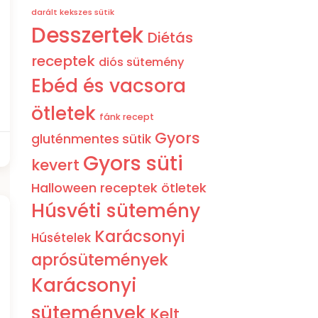
darált kekszes sütik
Desszertek
Diétás
receptek
diós sütemény
Ebéd és vacsora
ötletek
fánk recept
Gyors
gluténmentes sütik
Gyors süti
kevert
Halloween receptek ötletek
Húsvéti sütemény
Karácsonyi
Húsételek
aprósütemények
Karácsonyi
sütemények
Kelt