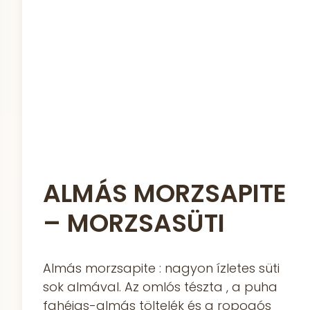
ALMÁS MORZSAPITE
– MORZSASÜTI
Almás morzsapite : nagyon ízletes süti
sok almával. Az omlós tészta , a puha
fahéjas-almás töltelék és a ropogós