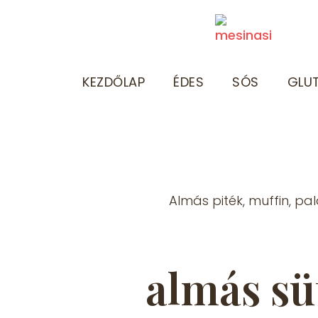
KEZDŐLAP
ÉDES
SÓS
GLU
Almás piték, muffin, pal
almás s