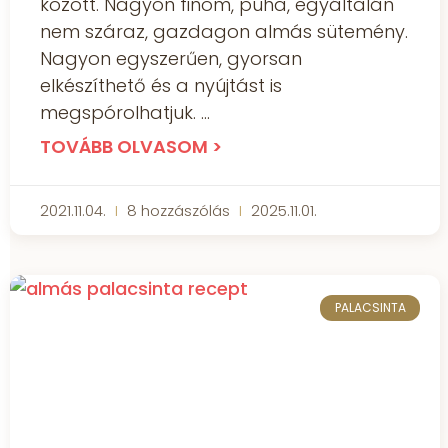
között. Nagyon finom, puha, egyáltalán
nem száraz, gazdagon almás sütemény.
Nagyon egyszerűen, gyorsan
elkészíthető és a nyújtást is
megspórolhatjuk.
TOVÁBB OLVASOM >
2021.11.04.
8 hozzászólás
2025.11.01.
PALACSINTA