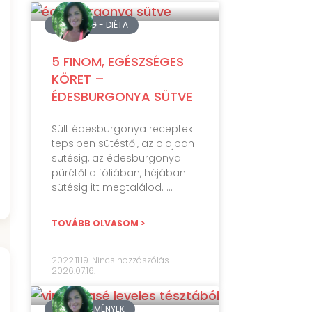
EGÉSZSÉG - DIÉTA
5 FINOM, EGÉSZSÉGES
KÖRET –
ÉDESBURGONYA SÜTVE
Sült édesburgonya receptek:
tepsiben sütéstől, az olajban
sütésig, az édesburgonya
pürétől a fóliában, héjában
sütésig itt megtalálod.
TOVÁBB OLVASOM >
2022.11.19.
Nincs hozzászólás
2026.07.16.
SÓS SÜTEMÉNYEK