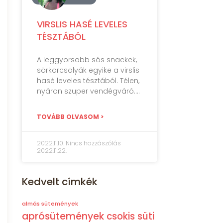
VIRSLIS HASÉ LEVELES
TÉSZTÁBÓL
A leggyorsabb sós snackek,
sörkorcsolyák egyike a virslis
hasé leveles tésztából. Télen,
nyáron szuper vendégváró.
TOVÁBB OLVASOM >
2022.11.10.
Nincs hozzászólás
2022.11.22.
Kedvelt címkék
almás sütemények
aprósütemények
csokis süti