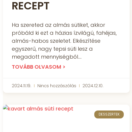
RECEPT
Ha szereted az almás sütiket, akkor
próbáld ki ezt a házias ízvilágú, fahéjas,
almás-habos szeletet. Elkészítése
egyszerű, nagy tepsi süti lesz a
megadott mennyiségből.
TOVÁBB OLVASOM >
2024.11.19.
Nincs hozzászólás
2024.12.10.
DESSZERTEK