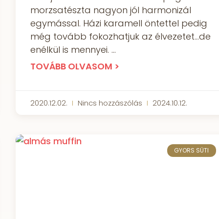
morzsatészta nagyon jól harmonizál
egymással. Házi karamell öntettel pedig
még tovább fokozhatjuk az élvezetet…de
enélkül is mennyei.
TOVÁBB OLVASOM >
2020.12.02.
Nincs hozzászólás
2024.10.12.
GYORS SÜTI