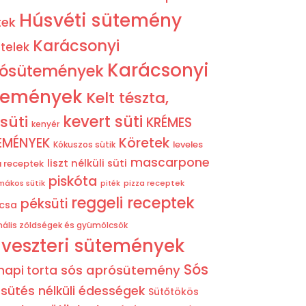
Húsvéti sütemény
tek
Karácsonyi
telek
Karácsonyi
rósütemények
temények
Kelt tészta,
süti
kevert süti
KRÉMES
kenyér
EMÉNYEK
Köretek
leveles
Kókuszos sütik
mascarpone
liszt nélküli süti
a receptek
piskóta
mákos sütik
pizza receptek
piték
reggeli receptek
péksüti
csa
ális zöldségek és gyümölcsök
lveszteri sütemények
Sós
sós aprósütemény
inapi torta
sütés nélküli édességek
Sütőtökös