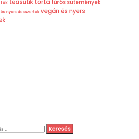
teasütik
torta
túrós sütemények
tek
vegán és nyers
és nyers desszertek
ek