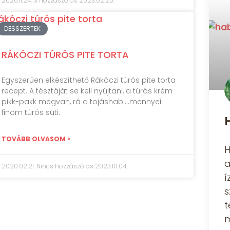
2020.11.24.
3 hozzászólás
2023.02.20.
DESSZERTEK
RÁKÓCZI TÚRÓS PITE TORTA
Egyszerűen elkészíthető Rákóczi túrós pite torta
recept. A tésztáját se kell nyújtani, a túrós krém
pikk-pakk megvan, rá a tojáshab….mennyei
finom túrós süti.
TOVÁBB OLVASOM >
H
a
2020.02.21.
Nincs hozzászólás
2023.10.04.
í
s
t
m