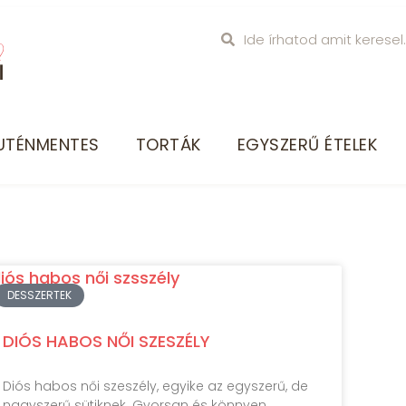
UTÉNMENTES
TORTÁK
EGYSZERŰ ÉTELEK
DESSZERTEK
DIÓS HABOS NŐI SZESZÉLY
Diós habos női szeszély, egyike az egyszerű, de
nagyszerű sütiknek. Gyorsan és könnyen