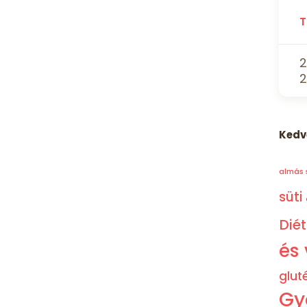
T
2
2
Kedv
almás
süti
Dié
és 
glut
Gy