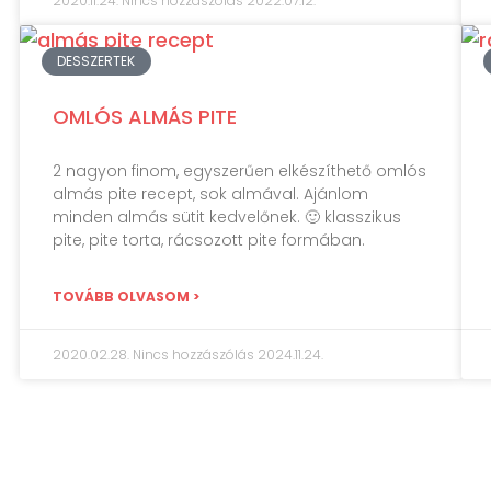
2020.11.24.
Nincs hozzászólás
2022.07.12.
DESSZERTEK
OMLÓS ALMÁS PITE
2 nagyon finom, egyszerűen elkészíthető omlós
almás pite recept, sok almával. Ajánlom
minden almás sütit kedvelőnek. 🙂 klasszikus
pite, pite torta, rácsozott pite formában.
TOVÁBB OLVASOM >
2020.02.28.
Nincs hozzászólás
2024.11.24.