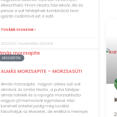
elkészíthető. Finom tészta, házi lekvár, dió és
persze a sült fehérjehab kombináció teszi
igazán csábítóvá ezt a sütit.
TOVÁBB OLVASOM >
2022.01.21.
1 hozzászólás
2024.11.19.
DESSZERTEK
ALMÁS MORZSAPITE – MORZSASÜTI
Almás morzsapite : nagyon ízletes süti sok
almával. Az omlós tészta , a puha fahéjas-
almás töltelék és a ropogós morzsatészta
nagyon jól harmonizál egymással. Házi
karamell öntettel pedig még tovább
fokozhatjuk az élvezetet…de enélkül is mennyei.
2