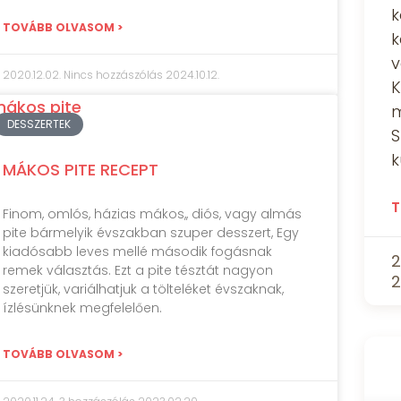
k
TOVÁBB OLVASOM >
k
v
2020.12.02.
Nincs hozzászólás
2024.10.12.
K
m
DESSZERTEK
S
k
MÁKOS PITE RECEPT
T
Finom, omlós, házias mákos,, diós, vagy almás
pite bármelyik évszakban szuper desszert, Egy
kiadósabb leves mellé második fogásnak
2
remek választás. Ezt a pite tésztát nagyon
2
szeretjük, variálhatjuk a tölteléket évszaknak,
ízlésünknek megfelelően.
TOVÁBB OLVASOM >