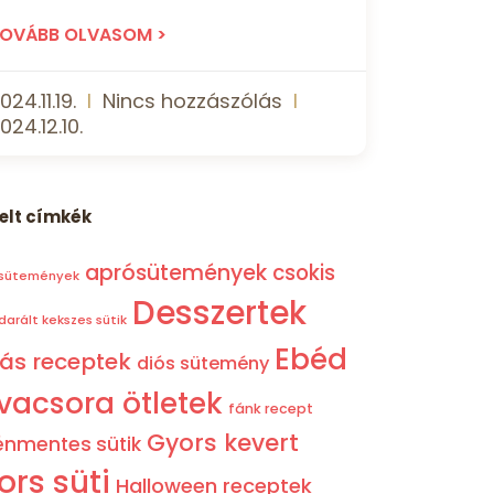
OVÁBB OLVASOM >
024.11.19.
Nincs hozzászólás
024.12.10.
elt címkék
aprósütemények
csokis
 sütemények
Desszertek
darált kekszes sütik
Ebéd
tás receptek
diós sütemény
vacsora ötletek
fánk recept
Gyors kevert
énmentes sütik
ors süti
Halloween receptek