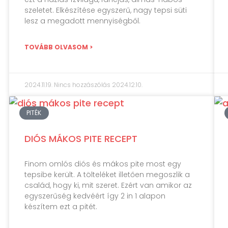
szeletet. Elkészítése egyszerű, nagy tepsi süti
lesz a megadott mennyiségből.
TOVÁBB OLVASOM >
2024.11.19.
Nincs hozzászólás
2024.12.10.
PITÉK
DIÓS MÁKOS PITE RECEPT
Finom omlós diós és mákos pite most egy
tepsibe került. A tölteléket illetően megoszlik a
család, hogy ki, mit szeret. Ezért van amikor az
egyszerűség kedvéért így 2 in 1 alapon
készítem ezt a pitét.