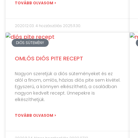
TOVÁBB OLVASOM >
2020.12.03.
4 hozzászólás
2025.11.30.
DIÓS SÜTEMÉNY
OMLÓS DIÓS PITE RECEPT
Nagyon szeretjük a diós süteményeket és ez
alól a finom, omlós, házias diós pite sem kivétel.
Egyszerű, a könnyen elkészíthető, a családban
nagyon kedvelt recept. Ünnepekre is
elkészíthetjük.
TOVÁBB OLVASOM >