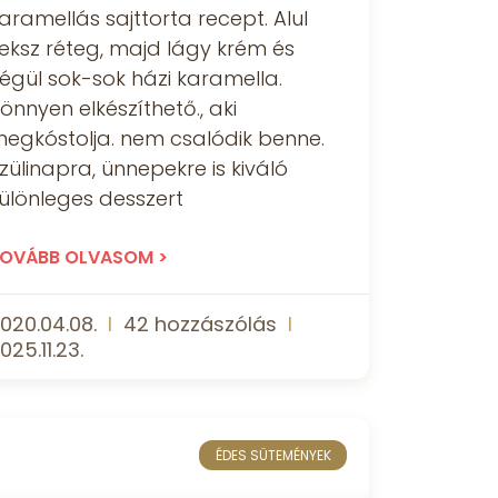
aramellás sajttorta recept. Alul
eksz réteg, majd lágy krém és
égül sok-sok házi karamella.
önnyen elkészíthető., aki
egkóstolja. nem csalódik benne.
zülinapra, ünnepekre is kiváló
ülönleges desszert
OVÁBB OLVASOM >
020.04.08.
42 hozzászólás
025.11.23.
ÉDES SÜTEMÉNYEK