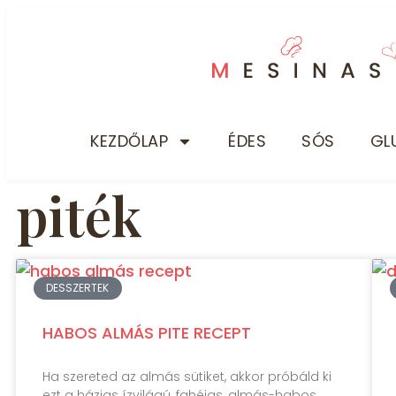
KEZDŐLAP
ÉDES
SÓS
GL
piték
DESSZERTEK
HABOS ALMÁS PITE RECEPT
Ha szereted az almás sütiket, akkor próbáld ki
ezt a házias ízvilágú, fahéjas, almás-habos