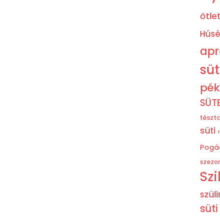
ötle
Húsé
ap
sü
pék
SÜT
tészt
süti
Pogá
szezon
Szi
szül
süti