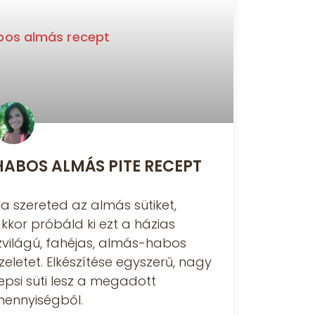
HABOS ALMÁS PITE RECEPT
a szereted az almás sütiket,
kkor próbáld ki ezt a házias
zvilágú, fahéjas, almás-habos
zeletet. Elkészítése egyszerű, nagy
epsi süti lesz a megadott
ennyiségből.