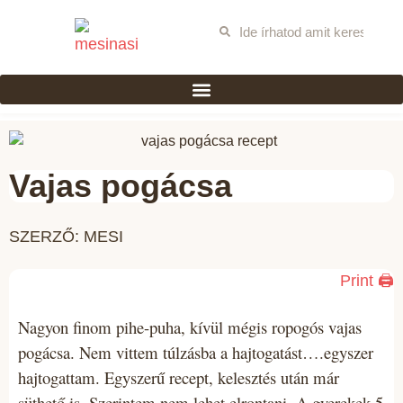
Vajas pogácsa
SZERZŐ: MESI
Print 🖨
Nagyon finom pihe-puha, kívül mégis ropogós
vajas
pogácsa
. Nem vittem túlzásba a hajtogatást….egyszer
hajtogattam. Egyszerű recept, kelesztés után már
süthető is. Szerintem nem lehet elrontani. A gyerekek 5