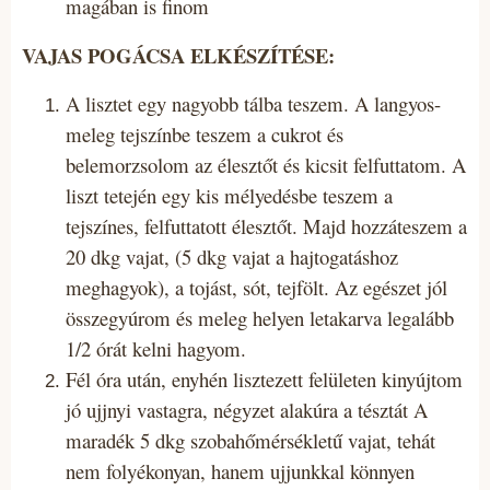
magában is finom
VAJAS POGÁCSA ELKÉSZÍTÉSE:
A lisztet egy nagyobb tálba teszem. A langyos-
meleg tejszínbe teszem a cukrot és
belemorzsolom az élesztőt és kicsit felfuttatom. A
liszt tetején egy kis mélyedésbe teszem a
tejszínes, felfuttatott élesztőt. Majd hozzáteszem a
20 dkg vajat, (5 dkg vajat a hajtogatáshoz
meghagyok), a tojást, sót, tejfölt. Az egészet jól
összegyúrom és meleg helyen letakarva legalább
1/2 órát kelni hagyom.
Fél óra után, enyhén lisztezett felületen kinyújtom
jó ujjnyi vastagra, négyzet alakúra a tésztát A
maradék 5 dkg szobahőmérsékletű vajat, tehát
nem folyékonyan, hanem ujjunkkal könnyen