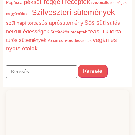
reggeli receptek
péksüti
Pogácsa
szezonális zöldségek
Szilveszteri sütemények
és gyümölcsök
Sós süti
sós aprósütemény
sütés
szülinapi torta
torta
teasütik
nélküli édességek
Sütőtökös receptek
vegán és
túrós sütemények
Vegán és nyers desszertek
nyers ételek