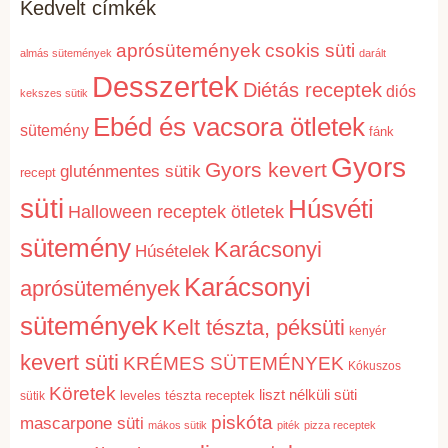
Kedvelt címkék
aprósütemények
csokis süti
almás sütemények
darált
Desszertek
Diétás receptek
diós
kekszes sütik
Ebéd és vacsora ötletek
sütemény
fánk
Gyors
Gyors kevert
gluténmentes sütik
recept
süti
Húsvéti
Halloween receptek ötletek
sütemény
Karácsonyi
Húsételek
Karácsonyi
aprósütemények
sütemények
Kelt tészta, péksüti
kenyér
kevert süti
KRÉMES SÜTEMÉNYEK
Kókuszos
Köretek
liszt nélküli süti
leveles tészta receptek
sütik
piskóta
mascarpone süti
mákos sütik
piték
pizza receptek