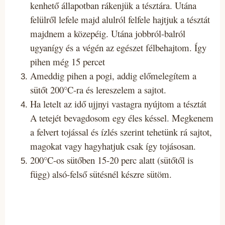
kenhető állapotban rákenjük a tésztára. Utána
felülről lefele majd alulról felfele hajtjuk a tésztát
majdnem a közepéig. Utána jobbról-balról
ugyanígy és a végén az egészet félbehajtom. Így
pihen még 15 percet
Ameddig pihen a pogi, addig előmelegítem a
sütőt 200°C-ra és lereszelem a sajtot.
Ha letelt az idő ujjnyi vastagra nyújtom a tésztát
A tetejét bevagdosom egy éles késsel. Megkenem
a felvert tojással és ízlés szerint tehetünk rá sajtot,
magokat vagy hagyhatjuk csak így tojásosan.
200°C-os sütőben 15-20 perc alatt (sütőtől is
függ) alsó-felső sütésnél készre sütöm.