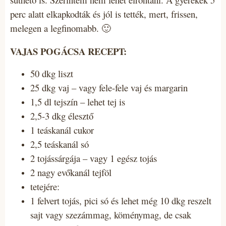
perc alatt elkapkodták és jól is tették, mert, frissen,
melegen a legfinomabb. 🙂
VAJAS POGÁCSA RECEPT:
50 dkg liszt
25 dkg vaj – vagy fele-fele vaj és margarin
1,5 dl tejszín – lehet tej is
2,5-3 dkg élesztő
1 teáskanál cukor
2,5 teáskanál só
2 tojássárgája – vagy 1 egész tojás
2 nagy evőkanál tejföl
tetejére
:
1 felvert tojás, pici só és lehet még 10 dkg reszelt
sajt vagy szezámmag, köménymag, de csak