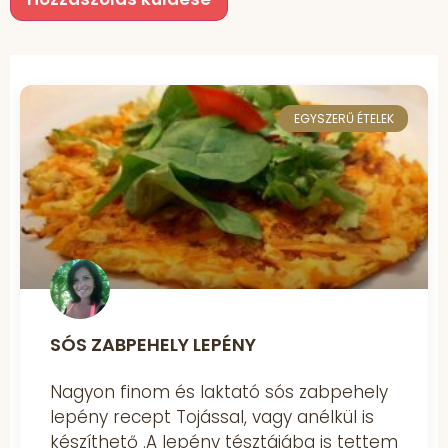
EGYSZERŰ ÉTELEK
SÓS ZABPEHELY LEPÉNY
Nagyon finom és laktató sós zabpehely
lepény recept Tojással, vagy anélkül is
készíthető .A lepény tésztájába is tettem