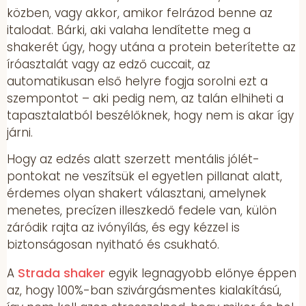
közben, vagy akkor, amikor felrázod benne az
italodat. Bárki, aki valaha lendítette meg a
shakerét úgy, hogy utána a protein beterítette az
íróasztalát vagy az edző cuccait, az
automatikusan első helyre fogja sorolni ezt a
szempontot – aki pedig nem, az talán elhiheti a
tapasztalatból beszélőknek, hogy nem is akar így
járni.
Hogy az edzés alatt szerzett mentális jólét-
pontokat ne veszítsük el egyetlen pillanat alatt,
érdemes olyan shakert választani, amelynek
menetes, precízen illeszkedő fedele van, külön
záródik rajta az ivónyílás, és egy kézzel is
biztonságosan nyitható és csukható.
Strada shaker
A
egyik legnagyobb előnye éppen
az, hogy 100%-ban szivárgásmentes kialakítású,