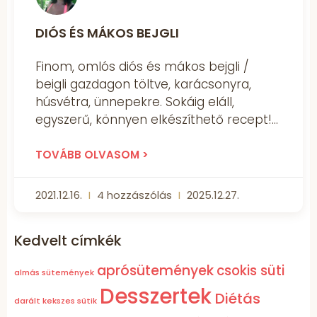
DIÓS ÉS MÁKOS BEJGLI
Finom, omlós diós és mákos bejgli /
beigli gazdagon töltve, karácsonyra,
húsvétra, ünnepekre. Sokáig eláll,
egyszerű, könnyen elkészíthető recept!
TOVÁBB OLVASOM >
2021.12.16.
4 hozzászólás
2025.12.27.
Kedvelt címkék
aprósütemények
csokis süti
almás sütemények
Desszertek
Diétás
darált kekszes sütik