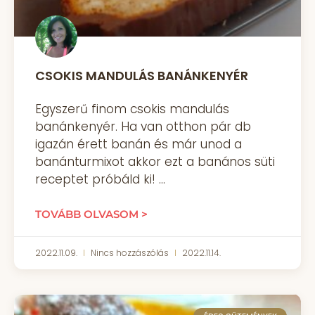
CSOKIS MANDULÁS BANÁNKENYÉR
Egyszerű finom csokis mandulás
banánkenyér. Ha van otthon pár db
igazán érett banán és már unod a
banánturmixot akkor ezt a banános süti
receptet próbáld ki!
TOVÁBB OLVASOM >
2022.11.09.
Nincs hozzászólás
2022.11.14.