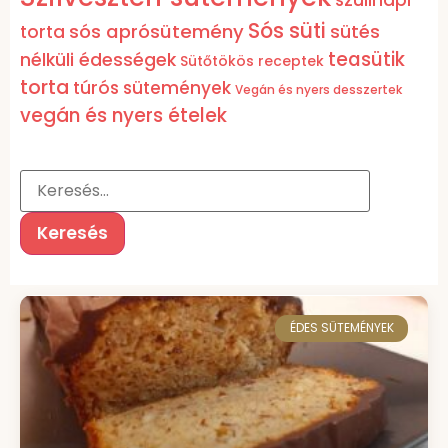
szülinapi
Sós süti
sós aprósütemény
torta
sütés
teasütik
nélküli édességek
Sütőtökös receptek
torta
túrós sütemények
Vegán és nyers desszertek
vegán és nyers ételek
ÉDES SÜTEMÉNYEK