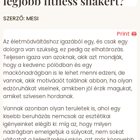
legjobb fitness shakert?
SZERZŐ: MESI
Print 🖨
Az életmódváltáshoz igazából egy, és csak egy
dologra van szükség, ez pedig az elhatározás.
Teljesen igaza van azoknak, akik azt mondják,
hogy a kedvenc pólódban és egy
mackónadrágban is le lehet menni edzeni, de
vannak, akik motivációt találnak abban, ha olyan
edzőruhákat viselnek, amikben jól érzik magukat,
amiket szívesen hordanak.
Vannak azonban olyan területek is, ahol egy
kisebb beruházás nemcsak az esztétikai
igényeinket elégíti ki: míg az, hogy milyen
nadrágban emelgetjük a súlyokat, nem sokat
változtat a teljesítményünkön, azt már könnyebb