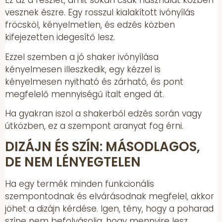
Ez az a részlet, amit sokan csak használat közben
vesznek észre. Egy rosszul kialakított ivónyílás
fröcsköl, kényelmetlen, és edzés közben
kifejezetten idegesítő lesz.
Ezzel szemben a jó shaker ivónyílása
kényelmesen illeszkedik, egy kézzel is
kényelmesen nyitható és zárható, és pont
megfelelő mennyiségű italt enged át.
Ha gyakran iszol a shakerből edzés során vagy
útközben, ez a szempont aranyat fog érni.
DIZÁJN ÉS SZÍN: MÁSODLAGOS,
DE NEM LÉNYEGTELEN
Ha egy termék minden funkcionális
szempontodnak és elvárásodnak megfelel, akkor
jöhet a dizájn kérdése. Igen, tény, hogy a poharad
színe nem befolyásolja, hogy mennyire lesz