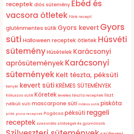
Ebéd és
receptek
diós sütemény
vacsora ötletek
fánk recept
Gyors
Gyors kevert
gluténmentes sütik
süti
Húsvéti
Halloween receptek ötletek
sütemény
Karácsonyi
Húsételek
Karácsonyi
aprósütemények
sütemények
Kelt tészta, péksüti
kevert süti
KRÉMES SÜTEMÉNYEK
kenyér
Köretek
liszt
leveles tészta receptek
Kókuszos sütik
piskóta
mascarpone süti
nélküli süti
mákos sütik
reggeli
péksüti
Pogácsa
pizza receptek
piték
receptek
szezonális zöldségek és gyümölcsök
Szilveszteri sütemények