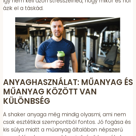
így nem kell azon stresszelned, hogy mikor és hol
ázik el a táskád.
ANYAGHASZNÁLAT: MŰANYAG ÉS
MŰANYAG KÖZÖTT VAN
KÜLÖNBSÉG
A shaker anyaga még mindig olyasmi, ami nem
csak esztétikai szempontból fontos. Jó fogása és
kis súlya miatt a műanyag általában népszerű