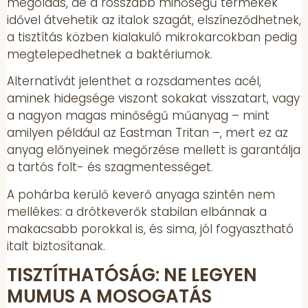
megoldás, de a rosszabb minőségű termékek
idővel átvehetik az italok szagát, elszíneződhetnek,
a tisztítás közben kialakuló mikrokarcokban pedig
megtelepedhetnek a baktériumok.
Alternatívát jelenthet a rozsdamentes acél,
aminek hidegsége viszont sokakat visszatart, vagy
a nagyon magas minőségű műanyag – mint
amilyen például az Eastman Tritan –, mert ez az
anyag előnyeinek megőrzése mellett is garantálja
a tartós folt- és szagmentességet.
A pohárba kerülő keverő anyaga szintén nem
mellékes: a drótkeverők stabilan elbánnak a
makacsabb porokkal is, és sima, jól fogyasztható
italt biztosítanak.
TISZTÍTHATÓSÁG: NE LEGYEN
MUMUS A MOSOGATÁS