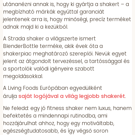
utánanézni annak is, hogy ki gyártja a shakert – a
megbízható márkák egyúttal garanciát
jelentenek arra is, hogy minőségi, precíz terméket
adnak majd ki a kezükből.
A Strada shaker a világszerte ismert
BlenderBottle terméke, akik évek óta a
shakerpiac meghatározó szereplői. Nevük egyet
jelent az átgondolt tervezéssel, a tartóssággal és
a sportolók valódi igényeire szabott
megoldásokkal.
A Living Foods Európában egyedüliként
saját logójával a világ legjobb shakerét
árulja
.
Ne feledd: egy jó fitness shaker nem luxus, hanem
befektetés a mindennapi rutinodba, ami
hozzájárulhat ahhoz, hogy egy motiváltabb,
egészségtudatosabb, és így végső soron