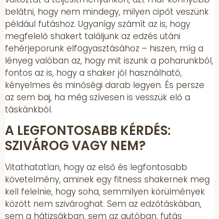
belátni, hogy nem mindegy, milyen cipőt veszünk
például futáshoz. Ugyanígy számít az is, hogy
megfelelő shakert találjunk az edzés utáni
fehérjeporunk elfogyasztásához – hiszen, míg a
lényeg valóban az, hogy mit iszunk a poharunkból,
fontos az is, hogy a shaker jól használható,
kényelmes és minőségi darab legyen. És persze
az sem baj, ha még szívesen is vesszük elő a
táskánkból.
A LEGFONTOSABB KÉRDÉS:
SZIVÁROG VAGY NEM?
Vitathatatlan, hogy az első és legfontosabb
követelmény, aminek egy fitness shakernek meg
kell felelnie, hogy soha, semmilyen körülmények
között nem szivároghat. Sem az edzőtáskában,
sem a hátizsákban, sem az autóban, futás