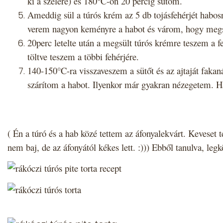
ki a szélére) és 180°C-on 20 percig sütöm.
Ameddig sül a túrós krém az 5 db tojásfehérjét habos
verem nagyon keményre a habot és várom, hogy megs
20perc letelte után a megsült túrós krémre teszem a 
töltve teszem a többi fehérjére.
140-150°C-ra visszaveszem a sütőt és az ajtaját fakan
szárítom a habot. Ilyenkor már gyakran nézegetem. Ha 
( Én a túró és a hab közé tettem az áfonyalekvárt. Keveset t
nem baj, de az áfonyától kékes lett. :))) Ebből tanulva, leg