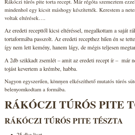
Rákóczi túrós pite torta recept.
Már régóta szemeztem ezzel
mindenhol egy kicsit máshogy készítették. Kerestem a neten 
voltak eltérések….
Az eredeti recepttől kicsi eltéréssel, megalkottam a saját
tortaformába passzolt. Az eredeti recepthez hűen én se te
így nem lett kemény, hanem lágy, de mégis teljesen megtart
A 2db szikkadt zsemlét – amit az eredeti recept ír – már
tojást kevertem a krémbe, habba.
Nagyon egyszerűen, könnyen elkészíthető mutatós túrós süte
belenyomkodtam a formába.
RÁKÓCZI TÚRÓS PITE 
RÁKÓCZI TÚRÓS PITE TÉSZTA
25 dkg liszt