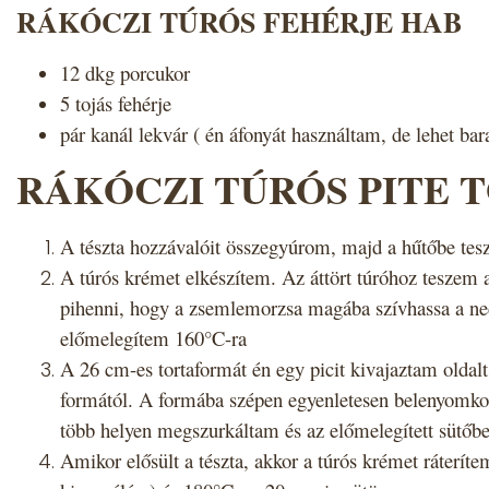
RÁKÓCZI TÚRÓS FEHÉRJE HAB
12 dkg porcukor
5 tojás fehérje
pár kanál lekvár ( én áfonyát használtam, de lehet bara
RÁKÓCZI TÚRÓS PITE 
A tészta hozzávalóit összegyúrom, majd a hűtőbe tes
A túrós krémet elkészítem. Az áttört túróhoz teszem 
pihenni, hogy a zsemlemorzsa magába szívhassa a ned
előmelegítem 160°C-ra
A 26 cm-es tortaformát én egy picit kivajaztam oldalt i
formától. A formába szépen egyenletesen belenyomkodt
több helyen megszurkáltam és az előmelegített sütőbe
Amikor elősült a tészta, akkor a túrós krémet ráterít