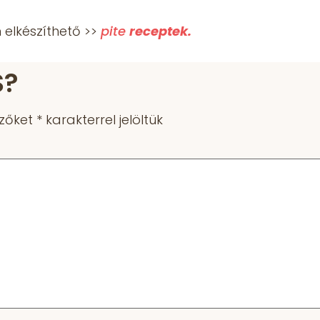
elkészíthető >>
pite
receptek.
S?
ezőket
*
karakterrel jelöltük