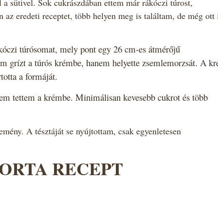
 a sütivel. Sok cukrászdában ettem már
rákóczi túros
t,
az eredeti receptet, több helyen meg is találtam, de még ott 
 rákóczi túrósomat, mely pont egy 26 cm-es átmérőjű
ttem grízt a túrós krémbe, hanem helyette zsemlemorzsát. A k
otta a formáját.
 nem tettem a krémbe. Minimálisan kevesebb cukrot és több
mény. A tésztáját se nyújtottam, csak egyenletesen
TORTA RECEPT