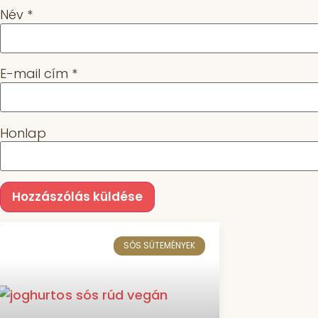
Név
*
E-mail cím
*
Honlap
SÓS SÜTEMÉNYEK