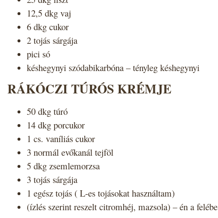
12,5 dkg vaj
6 dkg cukor
2 tojás sárgája
pici só
késhegynyi szódabikarbóna – tényleg késhegynyi
RÁKÓCZI TÚRÓS KRÉMJE
50 dkg túró
14 dkg porcukor
1 cs. vaníliás cukor
3 normál evőkanál tejföl
5 dkg zsemlemorzsa
3 tojás sárgája
1 egész tojás ( L-es tojásokat használtam)
(ízlés szerint reszelt citromhéj, mazsola) – én a feléb