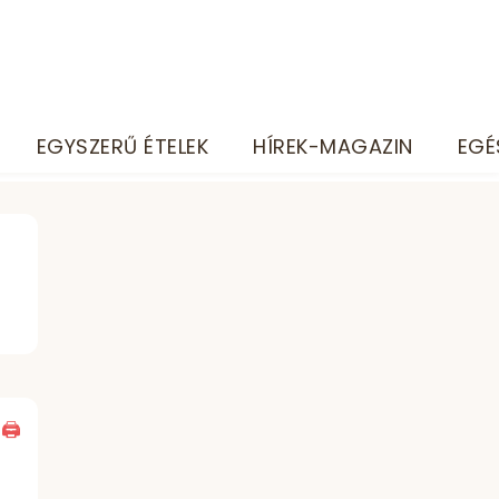
EGYSZERŰ ÉTELEK
HÍREK-MAGAZIN
EGÉ
 🖨