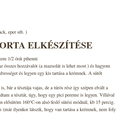
ck, eper stb. )
TORTA ELKÉSZÍTÉSE
zem 1/2 órát pihenni
az összes hozzávalót (a mazsolát is lehet most ) és hagyom
vességet és legyen egy kis tartása a krémnek. A sütőt
s, bár a tésztája vajas, de a túrós rész így szépen elvált a
am a tésztát, úgy, hogy egy pici pereme is legyen. Villával
n elősütöm 160°C-on alsó-feslő sütési módnál, kb 15 percig.
em (már ilyenkor látszik, hogy van tartása a krémnek, nem foly