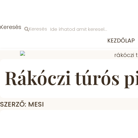
Ugrás
a
tartalomhoz
Keresés
Keresés
KEZDŐLAP
Rákóczi túrós pi
SZERZŐ: MESI