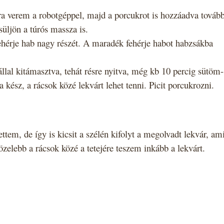
ra verem a robotgéppel, majd a porcukrot is hozzáadva továb
üljön a túrós massza is.
fehérje hab nagy részét. A maradék fehérje habot habzsákba
állal kitámasztva, tehát résre nyitva, még kb 10 percig sütöm-
kész, a rácsok közé lekvárt lehet tenni. Picit porcukrozni.
ettem, de így is kicsit a szélén kifolyt a megolvadt lekvár, am
közelebb a rácsok közé a tetejére teszem inkább a lekvárt.