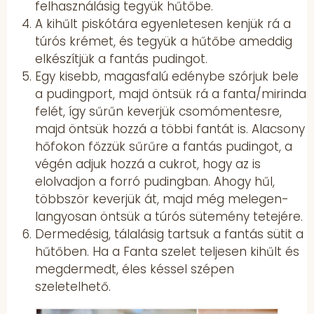
felhasználásig tegyük hűtőbe.
A kihűlt piskótára egyenletesen kenjük rá a
túrós krémet, és tegyük a hűtőbe ameddig
elkészítjük a fantás pudingot.
Egy kisebb, magasfalú edénybe szórjuk bele
a pudingport, majd öntsük rá a fanta/mirinda
felét, így sűrűn keverjük csomómentesre,
majd öntsük hozzá a többi fantát is. Alacsony
hőfokon főzzük sűrűre a fantás pudingot, a
végén adjuk hozzá a cukrot, hogy az is
elolvadjon a forró pudingban. Ahogy hűl,
többször keverjük át, majd még melegen-
langyosan öntsük a túrós sütemény tetejére.
Dermedésig, tálalásig tartsuk a fantás sütit a
hűtőben. Ha a Fanta szelet teljesen kihűlt és
megdermedt, éles késsel szépen
szeletelhető.