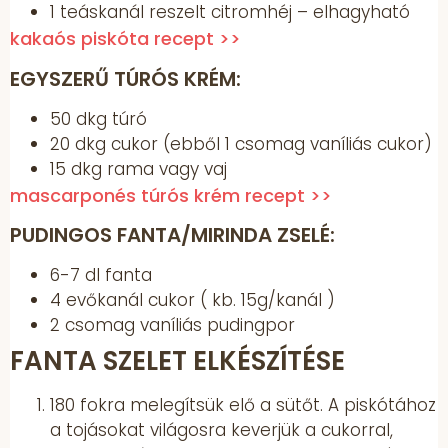
1 teáskanál reszelt citromhéj – elhagyható
kakaós piskóta recept >>
EGYSZERŰ TÚRÓS KRÉM:
50 dkg túró
20 dkg cukor (ebből 1 csomag vaníliás cukor)
15 dkg rama vagy vaj
mascarponés túrós krém recept >>
PUDINGOS FANTA/MIRINDA ZSELÉ:
6-7 dl fanta
4 evőkanál cukor ( kb. 15g/kanál )
2 csomag vaníliás pudingpor
FANTA SZELET ELKÉSZÍTÉSE
180 fokra melegítsük elő a sütőt. A piskótához
a tojásokat világosra keverjük a cukorral,