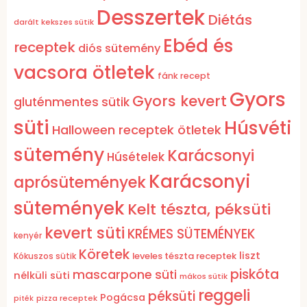
Desszertek
Diétás
darált kekszes sütik
Ebéd és
receptek
diós sütemény
vacsora ötletek
fánk recept
Gyors
Gyors kevert
gluténmentes sütik
süti
Húsvéti
Halloween receptek ötletek
sütemény
Karácsonyi
Húsételek
Karácsonyi
aprósütemények
sütemények
Kelt tészta, péksüti
kevert süti
KRÉMES SÜTEMÉNYEK
kenyér
Köretek
liszt
leveles tészta receptek
Kókuszos sütik
piskóta
mascarpone süti
nélküli süti
mákos sütik
reggeli
péksüti
Pogácsa
pizza receptek
piték