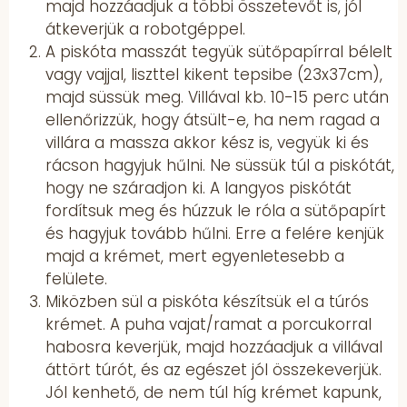
majd hozzáadjuk a többi összetevőt is, jól
átkeverjük a robotgéppel.
A piskóta masszát tegyük sütőpapírral bélelt
vagy vajjal, liszttel kikent tepsibe (23x37cm),
majd süssük meg. Villával kb. 10-15 perc után
ellenőrizzük, hogy átsült-e, ha nem ragad a
villára a massza akkor kész is, vegyük ki és
rácson hagyjuk hűlni. Ne süssük túl a piskótát,
hogy ne száradjon ki. A langyos piskótát
fordítsuk meg és húzzuk le róla a sütőpapírt
és hagyjuk tovább hűlni. Erre a felére kenjük
majd a krémet, mert egyenletesebb a
felülete.
Miközben sül a piskóta készítsük el a túrós
krémet. A puha vajat/ramat a porcukorral
habosra keverjük, majd hozzáadjuk a villával
áttört túrót, és az egészet jól összekeverjük.
Jól kenhető, de nem túl híg krémet kapunk,