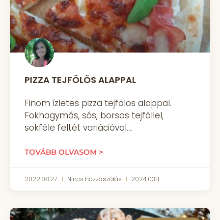
PIZZA TEJFÖLÖS ALAPPAL
Finom ízletes pizza tejfölös alappal.
Fokhagymás, sós, borsos tejföllel,
sokféle feltét variációval.
TOVÁBB OLVASOM >
2022.08.27.
Nincs hozzászólás
2024.03.11.