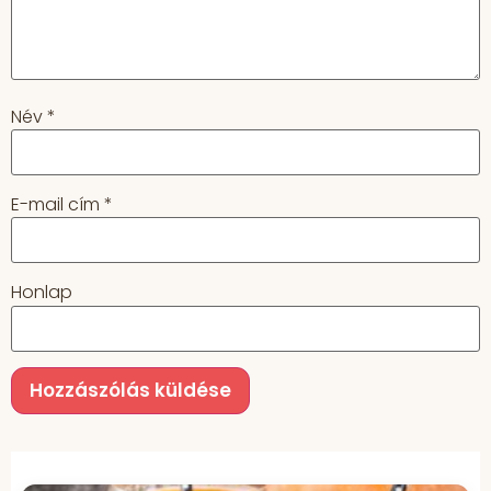
Név
*
E-mail cím
*
Honlap