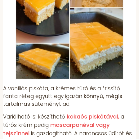
A vaníliás piskóta, a krémes túró és a frissítő
fanta réteg együtt egy igazán
könnyű, mégis
tartalmas süteményt
ad.
kakaós piskótával,
Variálható is: készíthető
a
mascarponéval vagy
túrós krém pedig
tejszínnel
is gazdagítható. A narancsos üdítőt és