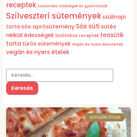
receptek
szezonális zöldségek és gyümölcsök
Szilveszteri sütemények
szülinapi
Sós süti
sós aprósütemény
torta
sütés
teasütik
nélküli édességek
Sütőtökös receptek
torta
túrós sütemények
Vegán és nyers desszertek
vegán és nyers ételek
EGYSZERŰ ÉTELEK