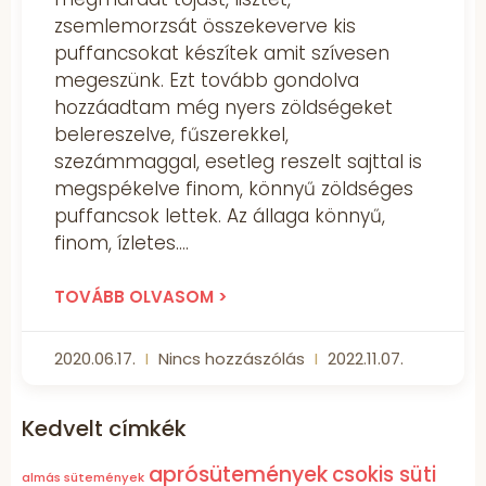
zsemlemorzsát összekeverve kis
puffancsokat készítek amit szívesen
megeszünk. Ezt tovább gondolva
hozzáadtam még nyers zöldségeket
belereszelve, fűszerekkel,
szezámmaggal, esetleg reszelt sajttal is
megspékelve finom, könnyű zöldséges
puffancsok lettek. Az állaga könnyű,
finom, ízletes.
TOVÁBB OLVASOM >
2020.06.17.
Nincs hozzászólás
2022.11.07.
Kedvelt címkék
aprósütemények
csokis süti
almás sütemények