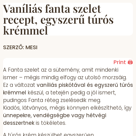
Vaníliás fanta szelet
recept, egyszerű túrós
krémmel
SZERZŐ: MESI
Print 🖨
A Fanta szelet az a sütemény, amit mindenki
ismer – mégis mindig elfogy az utolsó morzsáig.
Ez a változat
vaníliás piskótával és egyszerű túrós
krémmel
készül, a tetején pedig a jól ismert,
pudingos Fanta réteg zselésedik meg.
Kiadós, látványos, mégis könnyen elkészíthető, így
ünnepekre, vendégségbe vagy hétvégi
desszertnek
is tökéletes.
A túrós krém készülhet egyszerűen,