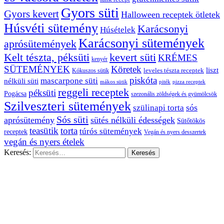
Gyors süti
Gyors kevert
Halloween receptek ötletek
Húsvéti sütemény
Karácsonyi
Húsételek
Karácsonyi sütemények
aprósütemények
Kelt tészta, péksüti
kevert süti
KRÉMES
kenyér
SÜTEMÉNYEK
Köretek
liszt
leveles tészta receptek
Kókuszos sütik
piskóta
mascarpone süti
nélküli süti
mákos sütik
pizza receptek
piték
reggeli receptek
péksüti
Pogácsa
szezonális zöldségek és gyümölcsök
Szilveszteri sütemények
sós
szülinapi torta
Sós süti
aprósütemény
sütés nélküli édességek
Sütőtökös
teasütik
torta
túrós sütemények
receptek
Vegán és nyers desszertek
vegán és nyers ételek
Keresés: