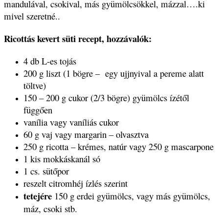
mandulával, csokival, más gyümölcsökkel, mázzal….ki
mivel szeretné..
Ricottás kevert süti recept, hozzávalók:
4 db L-es tojás
200 g liszt (1 bögre – egy ujjnyival a pereme alatt
töltve)
150 – 200 g cukor (2/3 bögre) gyümölcs ízétől
függően
vanília vagy vaníliás cukor
60 g vaj vagy margarin – olvasztva
250 g ricotta – krémes, natúr vagy 250 g mascarpone
1 kis mokkáskanál só
1 cs. sütőpor
reszelt citromhéj ízlés szerint
tetejére
150 g erdei gyümölcs, vagy más gyümölcs,
máz, csoki stb.