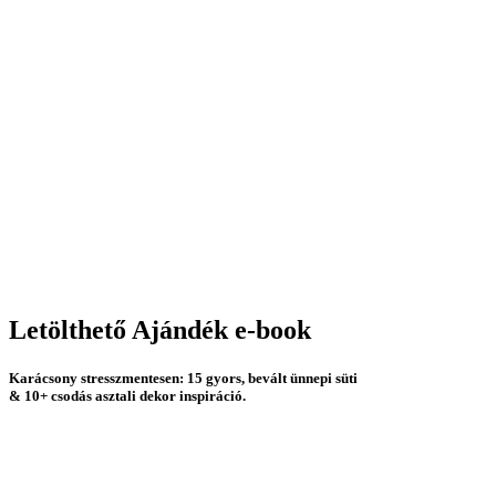
Letölthető Ajándék e-book
Karácsony stresszmentesen:
15
gyors,
bevált ünnepi süti
&
10+
csodás asztali dekor inspiráció.