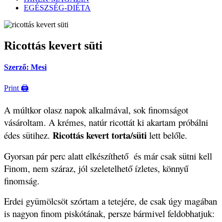
EGÉSZSÉG-DIÉTA
Ricottás kevert süti
Szerző: Mesi
Print 🖨
A múltkor olasz napok alkalmával, sok finomságot
vásároltam. A krémes, natúr ricottát ki akartam próbálni
Ricottás kevert torta/süti
édes sütihez.
lett belőle.
Gyorsan pár perc alatt elkészíthető és már csak sütni kell
Finom, nem száraz, jól szeletelhető ízletes, könnyű
finomság.
Erdei gyümölcsöt szórtam a tetejére, de csak úgy magában
is nagyon finom piskótának, persze bármivel feldobhatjuk: