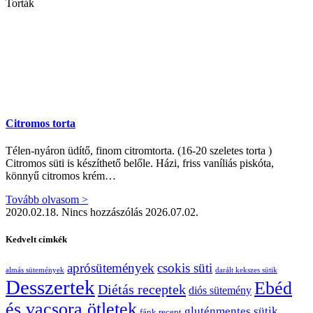
Torták
Citromos torta
Télen-nyáron üdítő, finom citromtorta. (16-20 szeletes torta )
Citromos süti is készíthető belőle. Házi, friss vaníliás piskóta,
könnyű citromos krém…
Tovább olvasom >
2020.02.18.
Nincs hozzászólás
2026.07.02.
Kedvelt címkék
aprósütemények
csokis süti
almás sütemények
darált kekszes sütik
Desszertek
Ebéd
Diétás receptek
diós sütemény
és vacsora ötletek
gluténmentes sütik
fánk recept