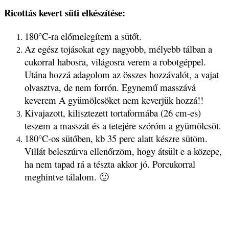
Ricottás kevert süti elkészítése:
180°C-ra előmelegítem a sütőt.
Az egész tojásokat egy nagyobb, mélyebb tálban a
cukorral habosra, világosra verem a robotgéppel.
Utána hozzá adagolom az összes hozzávalót, a vajat
olvasztva, de nem forrón. Egynemű masszává
keverem A gyümölcsöket nem keverjük hozzá!!
Kivajazott, kilisztezett tortaformába (26 cm-es)
teszem a masszát és a tetejére szóróm a gyümölcsöt.
180°C-os sütőben, kb 35 perc alatt készre sütöm.
Villát beleszúrva ellenőrzöm, hogy átsült e a közepe,
ha nem tapad rá a tészta akkor jó. Porcukorral
meghintve tálalom. 🙂