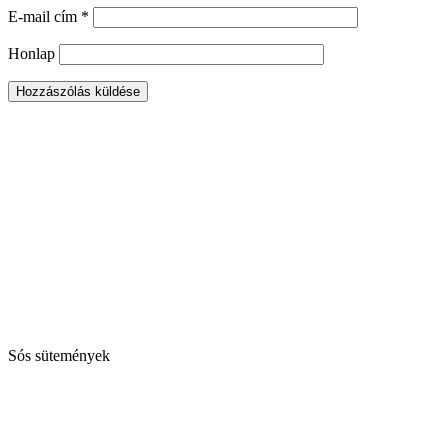
E-mail cím
*
Honlap
Sós sütemények