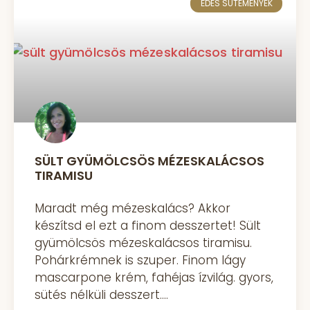
ÉDES SÜTEMÉNYEK
SÜLT GYÜMÖLCSÖS MÉZESKALÁCSOS
TIRAMISU
Maradt még mézeskalács? Akkor
készítsd el ezt a finom desszertet! Sült
gyümölcsös mézeskalácsos tiramisu.
Pohárkrémnek is szuper. Finom lágy
mascarpone krém, fahéjas ízvilág. gyors,
sütés nélküli desszert.