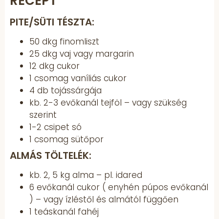
RECEPT
PITE/SÜTI TÉSZTA:
50 dkg finomliszt
25 dkg vaj vagy margarin
12 dkg cukor
1 csomag vaníliás cukor
4 db tojássárgája
kb. 2-3 evőkanál tejföl – vagy szükség
szerint
1-2 csipet só
1 csomag sütőpor
ALMÁS TÖLTELÉK:
kb. 2, 5 kg alma – pl. idared
6 evőkanál cukor ( enyhén púpos evőkanál
) – vagy ízléstől és almától függően
1 teáskanál fahéj