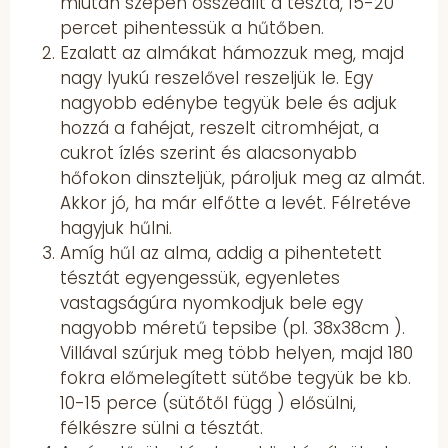
miután szépen összeállt a tészta, 15-20
percet pihentessük a hűtőben.
Ezalatt az almákat hámozzuk meg, majd
nagy lyukú reszelővel reszeljük le. Egy
nagyobb edénybe tegyük bele és adjuk
hozzá a fahéjat, reszelt citromhéjat, a
cukrot ízlés szerint és alacsonyabb
hőfokon dinszteljük, pároljuk meg az almát.
Akkor jó, ha már elfőtte a levét. Félretéve
hagyjuk hűlni.
Amíg hűl az alma, addig a pihentetett
tésztát egyengessük, egyenletes
vastagságúra nyomkodjuk bele egy
nagyobb méretű tepsibe (pl. 38x38cm ).
Villával szúrjuk meg több helyen, majd 180
fokra előmelegített sütőbe tegyük be kb.
10-15 perce (sütőtől függ ) elősülni,
félkészre sülni a tésztát.