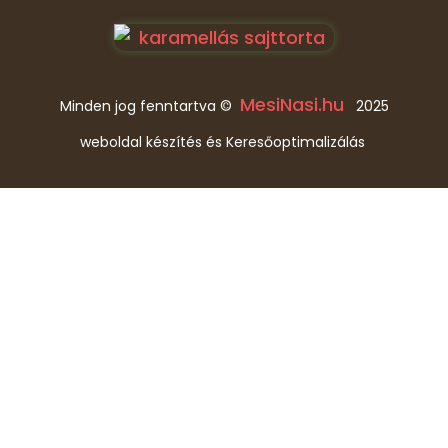
MesiNasi.hu
Minden jog fenntartva ©
2025
weboldal készítés és Keresőoptimalizálás