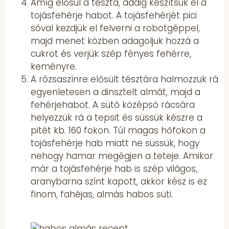
Amíg elősül a tészta, addig készítsük el a
tojásfehérje habot. A tojásfehérjét pici
sóval kezdjük el felverni a robotgéppel,
majd menet közben adagoljuk hozzá a
cukrot és verjük szép fényes fehérre,
keményre.
A rózsaszínre elősült tésztára halmozzuk rá
egyenletesen a dinsztelt almát, majd a
fehérjehabot. A sütő középső rácsára
helyezzük rá a tepsit és süssük készre a
pitét kb. 160 fokon. Túl magas hőfokon a
tojásfehérje hab miatt ne süssük, hogy
nehogy hamar megégjen a teteje. Amikor
már a tojásfehérje hab is szép világos,
aranybarna színt kapott, akkor kész is ez
finom, fahéjas, almás habos süti.