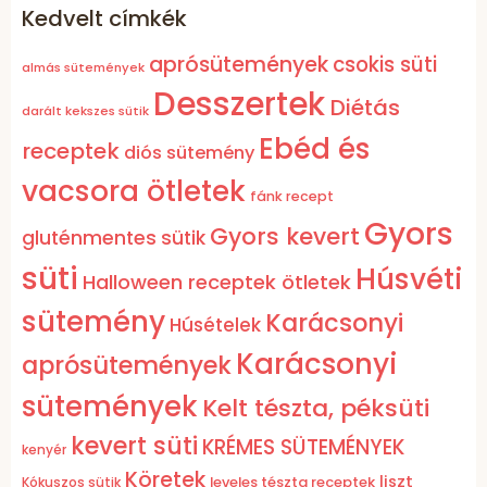
Kedvelt címkék
aprósütemények
csokis süti
almás sütemények
Desszertek
Diétás
darált kekszes sütik
Ebéd és
receptek
diós sütemény
vacsora ötletek
fánk recept
Gyors
Gyors kevert
gluténmentes sütik
süti
Húsvéti
Halloween receptek ötletek
sütemény
Karácsonyi
Húsételek
Karácsonyi
aprósütemények
sütemények
Kelt tészta, péksüti
kevert süti
KRÉMES SÜTEMÉNYEK
kenyér
Köretek
liszt
leveles tészta receptek
Kókuszos sütik