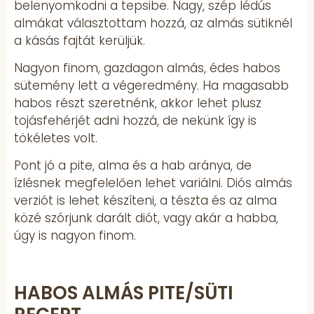
belenyomkodni a tepsibe. Nagy, szép lédús
almákat választottam hozzá, az almás sütiknél
a kásás fajtát kerüljük.
Nagyon finom, gazdagon almás, édes habos
sütemény lett a végeredmény. Ha magasabb
habos részt szeretnénk, akkor lehet plusz
tojásfehérjét adni hozzá, de nekünk így is
tökéletes volt.
Pont jó a pite, alma és a hab aránya, de
ízlésnek megfelelően lehet variálni. Diós almás
verziót is lehet készíteni, a tészta és az alma
közé szórjunk darált diót, vagy akár a habba,
úgy is nagyon finom.
HABOS ALMÁS PITE/SÜTI