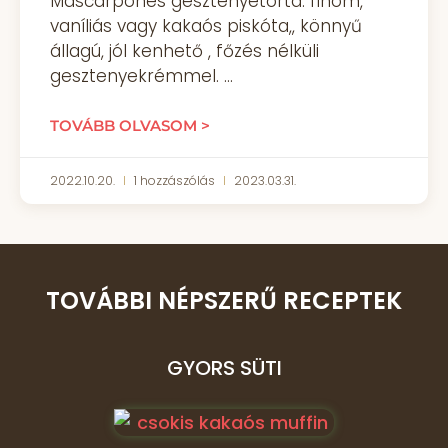
Mascarponés gesztenyetorta: finom,
vaníliás vagy kakaós piskóta,, könnyű
állagú, jól kenhető , főzés nélküli
gesztenyekrémmel.
TOVÁBB OLVASOM >
2022.10.20.
1 hozzászólás
2023.03.31.
TOVÁBBI NÉPSZERŰ RECEPTEK
GYORS SÜTI