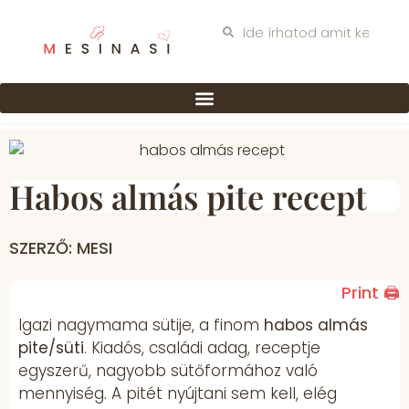
Habos almás pite recept
SZERZŐ: MESI
Print 🖨
Igazi nagymama sütije, a finom
habos almás
pite/süti
. Kiadós, családi adag, receptje
egyszerű, nagyobb sütőformához való
mennyiség. A pitét nyújtani sem kell, elég