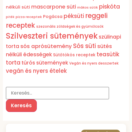
piskóta
mascarpone süti
nélküli süti
mákos sütik
reggeli
péksüti
Pogácsa
pizza receptek
piték
receptek
szezonális zöldségek és gyümölcsök
Szilveszteri sütemények
szülinapi
Sós süti
sós aprósütemény
torta
sütés
teasütik
nélküli édességek
Sütőtökös receptek
torta
túrós sütemények
Vegán és nyers desszertek
vegán és nyers ételek