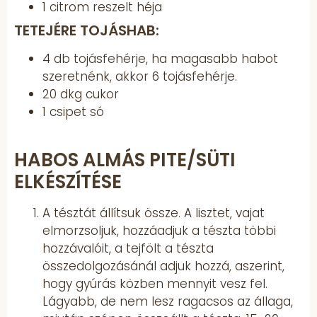
1 citrom reszelt héja
TETEJÉRE TOJÁSHAB:
4 db tojásfehérje, ha magasabb habot
szeretnénk, akkor 6 tojásfehérje.
20 dkg cukor
1 csipet só
HABOS ALMÁS PITE/SÜTI
ELKÉSZÍTÉSE
A tésztát állítsuk össze. A lisztet, vajat
elmorzsoljuk, hozzáadjuk a tészta többi
hozzávalóit, a tejfölt a tészta
összedolgozásánál adjuk hozzá, aszerint,
hogy gyúrás közben mennyit vesz fel.
Lágyabb, de nem lesz ragacsos az állaga,