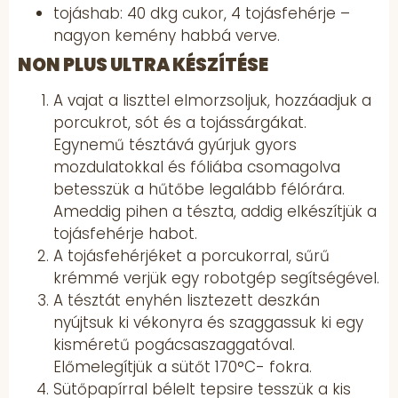
tojáshab: 40 dkg cukor, 4 tojásfehérje –
nagyon kemény habbá verve.
NON PLUS ULTRA KÉSZÍTÉSE
A vajat a liszttel elmorzsoljuk, hozzáadjuk a
porcukrot, sót és a tojássárgákat.
Egynemű tésztává gyúrjuk gyors
mozdulatokkal és fóliába csomagolva
betesszük a hűtőbe legalább félórára.
Ameddig pihen a tészta, addig elkészítjük a
tojásfehérje habot.
A tojásfehérjéket a porcukorral, sűrű
krémmé verjük egy robotgép segítségével.
A tésztát enyhén lisztezett deszkán
nyújtsuk ki vékonyra és szaggassuk ki egy
kisméretű pogácsaszaggatóval.
Előmelegítjük a sütőt 170°C- fokra.
Sütőpapírral bélelt tepsire tesszük a kis