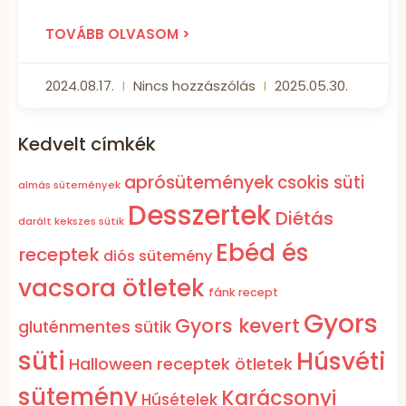
TOVÁBB OLVASOM >
2024.08.17.
Nincs hozzászólás
2025.05.30.
Kedvelt címkék
aprósütemények
csokis süti
almás sütemények
Desszertek
Diétás
darált kekszes sütik
Ebéd és
receptek
diós sütemény
vacsora ötletek
fánk recept
Gyors
Gyors kevert
gluténmentes sütik
süti
Húsvéti
Halloween receptek ötletek
sütemény
Karácsonyi
Húsételek