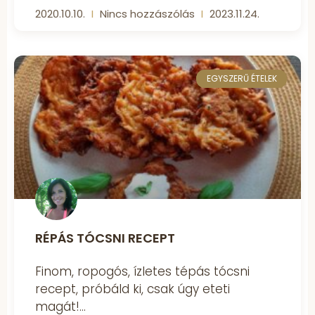
2020.10.10.
Nincs hozzászólás
2023.11.24.
EGYSZERŰ ÉTELEK
RÉPÁS TÓCSNI RECEPT
Finom, ropogós, ízletes tépás tócsni
recept, próbáld ki, csak úgy eteti
magát!