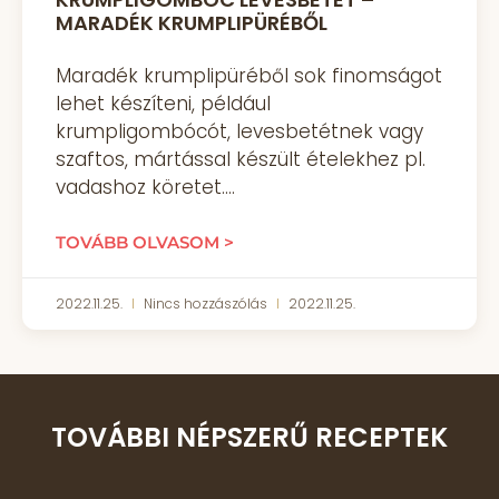
MARADÉK KRUMPLIPÜRÉBŐL
Maradék krumplipüréből sok finomságot
lehet készíteni, például
krumpligombócót, levesbetétnek vagy
szaftos, mártással készült ételekhez pl.
vadashoz köretet.
TOVÁBB OLVASOM >
2022.11.25.
Nincs hozzászólás
2022.11.25.
TOVÁBBI NÉPSZERŰ RECEPTEK