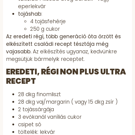
eperlekvár
tojáshab
:
4 tojásfehérje
250 g cukor
Az eredeti régi, több generáció óta őrzött és
elkészített családi recept tésztája még
vajasabb.
Az elkészítés ugyanaz, kedvünkre
megsütjük bármelyik receptet.
EREDETI, RÉGI NON PLUS ULTRA
RECEPT
28 dkg finomliszt
28 dkg vaj/margarin ( vagy 15 dkg zsír )
2 tojássárgája
3 evőkanál vaníliás cukor
csipet só
töltelék: lekvár