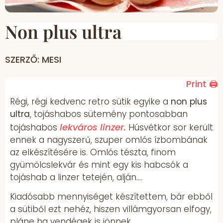
Non plus ultra
SZERZŐ: MESI
Print 🖨
Régi, régi kedvenc retro sütik egyike a
non plus
ultra
, tojáshabos sütemény pontosabban
lekváros linzer.
tojáshabos
Húsvétkor sor került
ennek a nagyszerű, szuper omlós ízbombának
az elkészítésére is. Omlós tészta, finom
gyümölcslekvár és mint egy kis habcsók a
tojáshab a linzer tetején, alján….
Kiadósabb mennyiséget készítettem, bár ebből
a sütiből ezt nehéz, hiszen villámgyorsan elfogy,
pláne ha vendégek is jönnek.