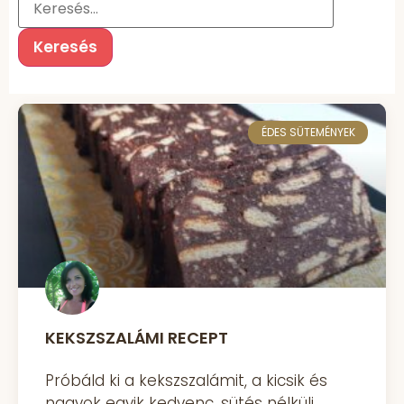
ÉDES SÜTEMÉNYEK
KEKSZSZALÁMI RECEPT
Próbáld ki a kekszszalámit, a kicsik és
nagyok egyik kedvenc, sütés nélküli,