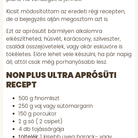
Kicsit módosítottam az eredeti régi recepten,
de a bejegyzés alján megosztom azt is.
Ezt az aprósütit bármilyen alkalomra
elkészítheted, húsvét, karácsony, szilveszter,
családi összejövetelek, vagy akár esküvőre is
tökéletes. Előre lehet vele készülni, ha pár napig
áll, attól csak még porhanyósabb lesz.
NON PLUS ULTRA APRÓSÜTI
RECEPT
500 g finomliszt
250 g vaj vagy sütőmargarin
150 g porcukor
2 g só ( 2 csipet)
4 db tojássárgája
töltelék
: 1 kisebb üveg barack- vagy