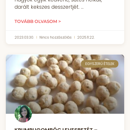
darált kekszes desszertjét.
TOVÁBB OLVASOM >
2023.03.30.
Nincs hozzászólás
2025.11.22.
EGYSZERŰ ÉTELEK
KRUMPLIGOMBÓC LEVESBETÉT –