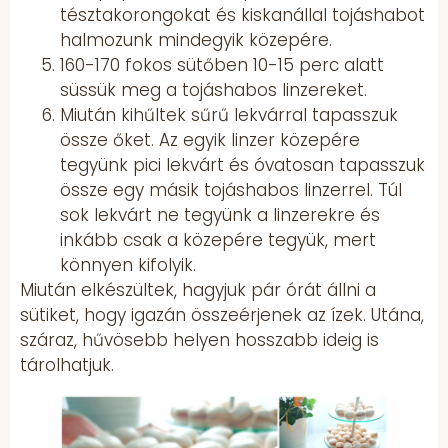
tésztakorongokat és kiskanállal tojáshabot
halmozunk mindegyik közepére.
160-170 fokos sütőben 10-15 perc alatt
süssük meg a tojáshabos linzereket.
Miután kihűltek sűrű lekvárral tapasszuk
össze őket. Az egyik linzer közepére
tegyünk pici lekvárt és óvatosan tapasszuk
össze egy másik tojáshabos linzerrel. Túl
sok lekvárt ne tegyünk a linzerekre és
inkább csak a közepére tegyük, mert
könnyen kifolyik.
Miután elkészültek, hagyjuk pár órát állni a
sütiket, hogy igazán összeérjenek az ízek. Utána,
száraz, hűvösebb helyen hosszabb ideig is
tárolhatjuk.