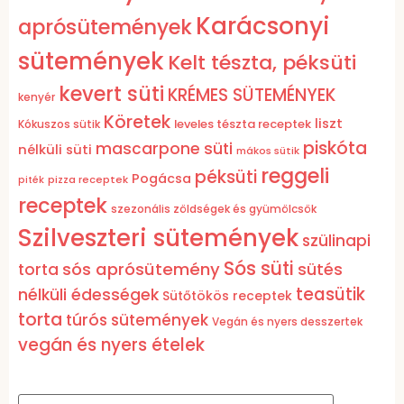
Karácsonyi
aprósütemények
sütemények
Kelt tészta, péksüti
kevert süti
KRÉMES SÜTEMÉNYEK
kenyér
Köretek
liszt
leveles tészta receptek
Kókuszos sütik
piskóta
mascarpone süti
nélküli süti
mákos sütik
reggeli
péksüti
Pogácsa
pizza receptek
piték
receptek
szezonális zöldségek és gyümölcsök
Szilveszteri sütemények
szülinapi
Sós süti
sós aprósütemény
torta
sütés
teasütik
nélküli édességek
Sütőtökös receptek
torta
túrós sütemények
Vegán és nyers desszertek
vegán és nyers ételek