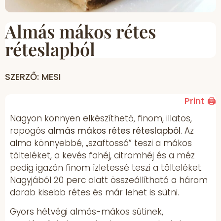
Almás mákos rétes
réteslapból
SZERZŐ: MESI
Print 🖨
Nagyon könnyen elkészíthető, finom, illatos,
ropogós
almás mákos rétes réteslapból
. Az
alma könnyebbé, „szaftossá” teszi a mákos
tölteléket, a kevés fahéj, citromhéj és a méz
pedig igazán finom ízletessé teszi a tölteléket.
Nagyjából 20 perc alatt összeállítható a három
darab kisebb rétes és már lehet is sütni.
Gyors hétvégi almás-mákos sütinek,