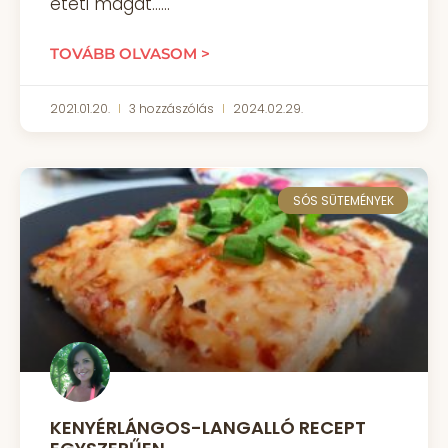
eteti magát…
TOVÁBB OLVASOM >
2021.01.20.
3 hozzászólás
2024.02.29.
SÓS SÜTEMÉNYEK
KENYÉRLÁNGOS-LANGALLÓ RECEPT