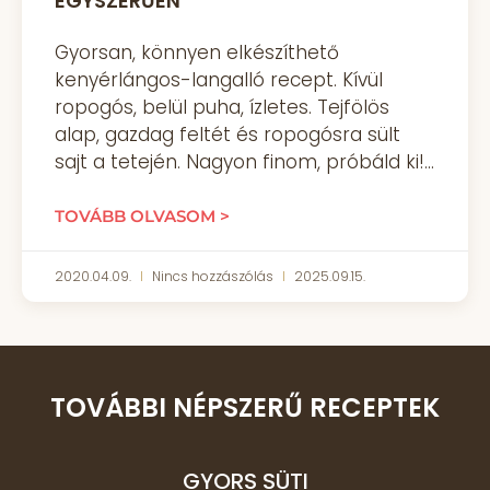
EGYSZERŰEN
Gyorsan, könnyen elkészíthető
kenyérlángos-langalló recept. Kívül
ropogós, belül puha, ízletes. Tejfölös
alap, gazdag feltét és ropogósra sült
sajt a tetején. Nagyon finom, próbáld ki!
TOVÁBB OLVASOM >
2020.04.09.
Nincs hozzászólás
2025.09.15.
TOVÁBBI NÉPSZERŰ RECEPTEK
GYORS SÜTI