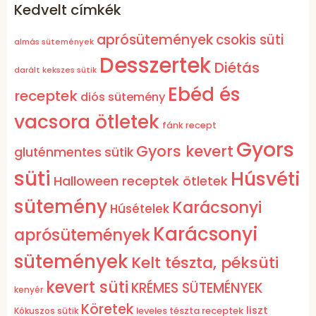
Kedvelt címkék
aprósütemények
csokis süti
almás sütemények
Desszertek
Diétás
darált kekszes sütik
Ebéd és
receptek
diós sütemény
vacsora ötletek
fánk recept
Gyors
Gyors kevert
gluténmentes sütik
süti
Húsvéti
Halloween receptek ötletek
sütemény
Karácsonyi
Húsételek
Karácsonyi
aprósütemények
sütemények
Kelt tészta, péksüti
kevert süti
KRÉMES SÜTEMÉNYEK
kenyér
Köretek
liszt
leveles tészta receptek
Kókuszos sütik