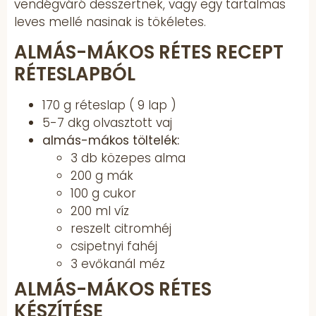
vendégváró desszertnek, vagy egy tartalmas
leves mellé nasinak is tökéletes.
ALMÁS-MÁKOS RÉTES RECEPT
RÉTESLAPBÓL
170 g réteslap ( 9 lap )
5-7 dkg olvasztott vaj
almás-mákos töltelék:
3 db közepes alma
200 g mák
100 g cukor
200 ml víz
reszelt citromhéj
csipetnyi fahéj
3 evőkanál méz
ALMÁS-MÁKOS RÉTES
KÉSZÍTÉSE