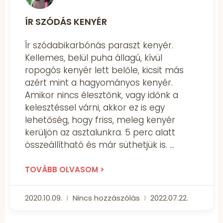
ÍR SZÓDÁS KENYÉR
Ír szódabikarbónás paraszt kenyér.
Kellemes, belül puha állagú, kívül
ropogós kenyér lett belőle, kicsit más
azért mint a hagyományos kenyér.
Amikor nincs élesztőnk, vagy időnk a
kelesztéssel várni, akkor ez is egy
lehetőség, hogy friss, meleg kenyér
kerüljön az asztalunkra. 5 perc alatt
összeállítható és már süthetjük is.
TOVÁBB OLVASOM >
2020.10.09.
Nincs hozzászólás
2022.07.22.