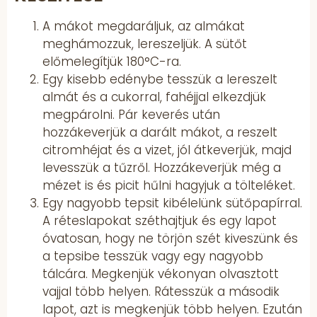
A mákot megdaráljuk, az almákat
meghámozzuk, lereszeljük. A sütőt
előmelegítjük 180°C-ra.
Egy kisebb edénybe tesszük a lereszelt
almát és a cukorral, fahéjjal elkezdjük
megpárolni. Pár keverés után
hozzákeverjük a darált mákot, a reszelt
citromhéjat és a vizet, jól átkeverjük, majd
levesszük a tűzről. Hozzákeverjük még a
mézet is és picit hűlni hagyjuk a tölteléket.
Egy nagyobb tepsit kibélelünk sütőpapírral.
A réteslapokat széthajtjuk és egy lapot
óvatosan, hogy ne törjön szét kiveszünk és
a tepsibe tesszük vagy egy nagyobb
tálcára. Megkenjük vékonyan olvasztott
vajjal több helyen. Rátesszük a második
lapot, azt is megkenjük több helyen. Ezután