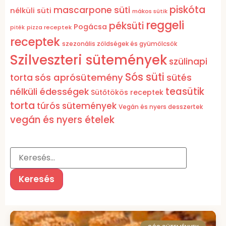
piskóta
mascarpone süti
nélküli süti
mákos sütik
reggeli
péksüti
Pogácsa
pizza receptek
piték
receptek
szezonális zöldségek és gyümölcsök
Szilveszteri sütemények
szülinapi
Sós süti
sós aprósütemény
torta
sütés
teasütik
nélküli édességek
Sütőtökös receptek
torta
túrós sütemények
Vegán és nyers desszertek
vegán és nyers ételek