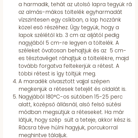
a harmadik, tehát az utolsó lapra tegyük rá
az almás-mákos töltelék egyharmadát
vízszintesen egy csíkban, a lap hozzánk
közel eső részéhez. Úgy tegyük, hogy a
lapok szélétől kb. 3 cm az aljától pedig
nagyjából 5 cm-re legyen a töltelék. A
széleket óvatosan behajtjuk és az 5 cm-
es tésztavéget ráhajtjuk a töltelékre, majd
tovább forgatva feltekerjük a rétest. A
többi rétest is így töltjük meg.
A maradék olvasztott vajjal szépen
megkenjük a rétesek tetejét és oldalát is.
Nagyjából 180°C-os sütőben 15-25 perc
alatt, középső állásnál, alsó felső sütési
módban megsütjük a réteseket. Ha már
látjuk, hogy szép sült a teteje, akkor kész is.
Rácsra téve hűlni hagyjuk, porcukorral
meghintve tálaljuk.