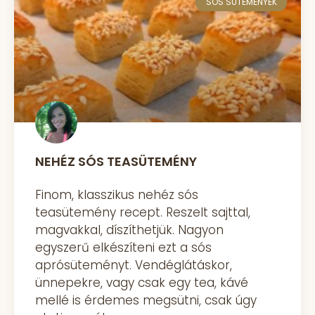
SÓS SÜTEMÉNYEK
NEHÉZ SÓS TEASÜTEMÉNY
Finom, klasszikus nehéz sós
teasütemény recept. Reszelt sajttal,
magvakkal, díszíthetjük. Nagyon
egyszerű elkészíteni ezt a sós
aprósüteményt. Vendéglátáskor,
ünnepekre, vagy csak egy tea, kávé
mellé is érdemes megsütni, csak úgy