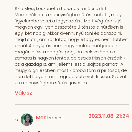
Szia Mesi, köszönet a hasznos tanácsokért.
Maradnék a kis mennyiségbe sütés mellett , mely
figyelembe veszi a fogyasztást. Mert végtére is jól
megvan egy ilyen összetételű tészta a hűtőben is
egy-két napig! Akkor kivenni, nyújtani és darabolni,
majd sütni, amikor látod, hogy elfogy és nem többet
annál. A kinyújtás nem nagy meló, annál jobban
megéri a friss ropogós pogi, aminek valóban a
zamata is nagyon fontos, de csakis frissen érződik ki
az a gazdag íz, ami jellemzi ezt a „sajtos párnát”. A
múgy a grillezőben most kipróbáltam a pirítását, de
nem lett olyan mint tegnap este volt frissen. Szóval:
kis mennyiségben sütést javaslok!
Válasz
2023.11.08. 21:24
Mesi
szerint: