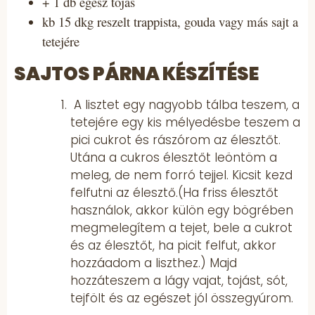
+ 1 db egész tojás
kb 15 dkg reszelt trappista, gouda vagy más sajt a
tetejére
SAJTOS PÁRNA KÉSZÍTÉSE
A lisztet egy nagyobb tálba teszem, a
tetejére egy kis mélyedésbe teszem a
pici cukrot és rászórom az élesztőt.
Utána a cukros élesztőt leöntöm a
meleg, de nem forró tejjel. Kicsit kezd
felfutni az élesztő.(Ha friss élesztőt
használok, akkor külön egy bögrében
megmelegítem a tejet, bele a cukrot
és az élesztőt, ha picit felfut, akkor
hozzáadom a liszthez.) Majd
hozzáteszem a lágy vajat, tojást, sót,
tejfölt és az egészet jól összegyúrom.