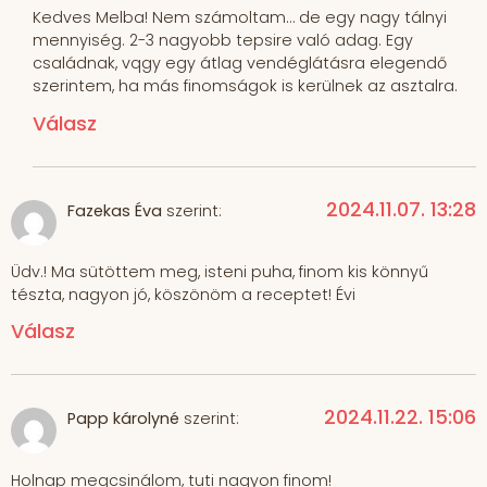
Kedves Melba! Nem számoltam… de egy nagy tálnyi
mennyiség. 2-3 nagyobb tepsire való adag. Egy
családnak, vqgy egy átlag vendéglátásra elegendő
szerintem, ha más finomságok is kerülnek az asztalra.
Válasz
2024.11.07. 13:28
Fazekas Éva
szerint:
Üdv.! Ma sütöttem meg, isteni puha, finom kis könnyű
tészta, nagyon jó, köszönöm a receptet! Évi
Válasz
2024.11.22. 15:06
Papp károlyné
szerint:
Holnap megcsinálom, tuti nagyon finom!