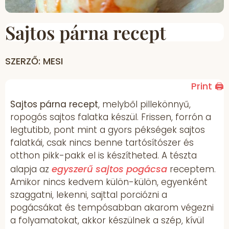
Sajtos párna recept
SZERZŐ: MESI
Print 🖨
Sajtos párna recept
, melyből pillekönnyű,
ropogós sajtos falatka készül. Frissen, forrón a
legtutibb, pont mint a gyors pékségek sajtos
falatkái, csak nincs benne tartósítószer és
otthon pikk-pakk el is készítheted. A tészta
egyszerű sajtos pogácsa
alapja az
receptem.
Amikor nincs kedvem külön-külön, egyenként
szaggatni, lekenni, sajttal porciózni a
pogácsákat és tempósabban akarom végezni
a folyamatokat, akkor készülnek a szép, kívül