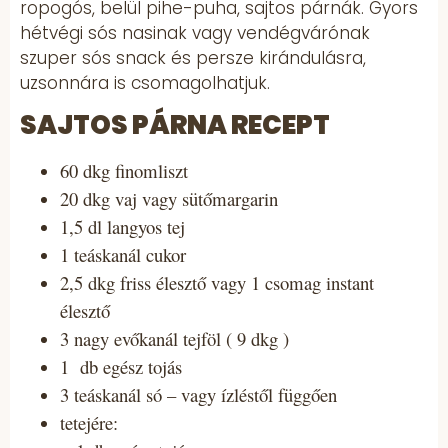
ropogós, belül pihe-puha, sajtos párnák. Gyors
hétvégi sós nasinak vagy vendégvárónak
szuper sós snack és persze kirándulásra,
uzsonnára is csomagolhatjuk.
SAJTOS PÁRNA RECEPT
60 dkg finomliszt
20 dkg vaj vagy sütőmargarin
1,5 dl langyos tej
1 teáskanál cukor
2,5 dkg friss élesztő vagy 1 csomag instant
élesztő
3 nagy evőkanál tejföl ( 9 dkg )
1 db egész tojás
3 teáskanál só – vagy ízléstől függően
tetejére: