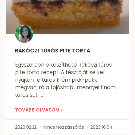
RÁKÓCZI TÚRÓS PITE TORTA
Egyszerűen elkészíthető Rákóczi túrós
pite torta recept. A tésztáját se kell
nyújtani, a túrós krém pikk-pakk
megvan, rá a tojáshab….mennyei finom
túrós süti.
TOVÁBB OLVASOM >
2020.02.21.
Nincs hozzászólás
2023.10.04.