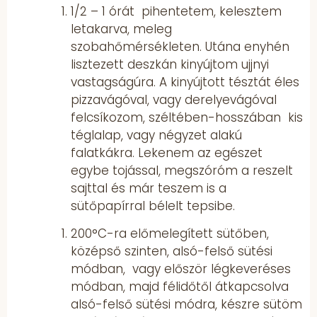
1/2 – 1 órát pihentetem, kelesztem
letakarva, meleg
szobahőmérsékleten. Utána enyhén
lisztezett deszkán kinyújtom ujjnyi
vastagságúra. A kinyújtott tésztát éles
pizzavágóval, vagy derelyevágóval
felcsíkozom, széltében-hosszában kis
téglalap, vagy négyzet alakú
falatkákra. Lekenem az egészet
egybe tojással, megszóróm a reszelt
sajttal és már teszem is a
sütőpapírral bélelt tepsibe.
200°C-ra előmelegített sütőben,
középső szinten, alsó-felső sütési
módban, vagy először légkeveréses
módban, majd félidőtől átkapcsolva
alsó-felső sütési módra, készre sütöm