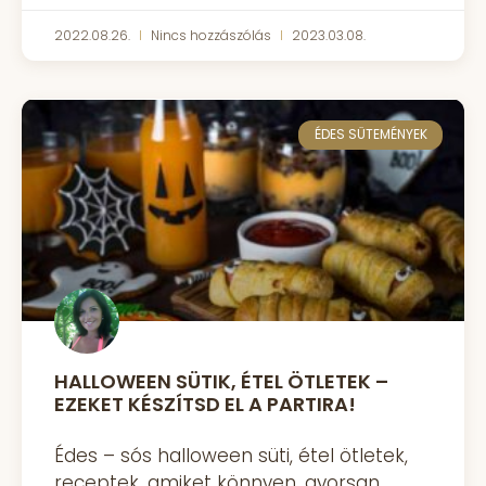
2022.08.26.
Nincs hozzászólás
2023.03.08.
ÉDES SÜTEMÉNYEK
HALLOWEEN SÜTIK, ÉTEL ÖTLETEK –
EZEKET KÉSZÍTSD EL A PARTIRA!
Édes – sós halloween süti, étel ötletek,
receptek, amiket könnyen, gyorsan