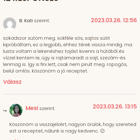
2023.03.26. 12:56
B. Kati
szerint:
sokadszor sütöm meg. sokféle sós, sajtos sütit
kipróbáltam, ez a legjobb, ehhez térek vissza mindig. ma
lusta voltam a lekenéshez tojást kivenni a hűtőből és
vízzel kentem le, úgy is rajtamaradt a sajt, szezám-és
lenmag is. így is fini lett, csak nem pirult meg. ropogós,
belül omlós. köszönöm a jó receptet.
Válasz
2023.03.26. 13:15
Mesi
szerint:
Köszönöm a visszajelzért, nagyon örülök, hogy szereted
ezt a receptet, nálunk is nagy kedvenc. 🙂