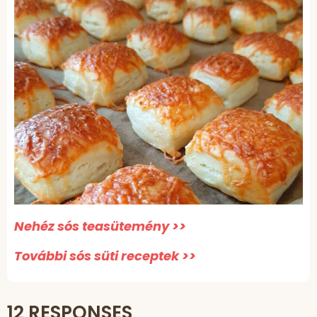
Nehéz sós teasütemény >>
További sós süti receptek >>
12 RESPONSES