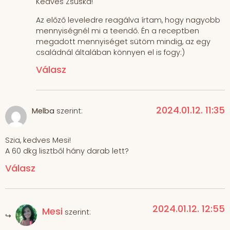
Kedves Zsuska!
Az előző leveledre reagálva írtam, hogy nagyobb
mennyiségnél mi a teendő. Én a receptben
megadott mennyiséget sütöm mindig, az egy
családnál általában könnyen el is fogy:)
Válasz
2024.01.12. 11:35
Melba
szerint:
Szia, kedves Mesi!
A 60 dkg lisztből hány darab lett?
Válasz
2024.01.12. 12:55
Mesi
szerint: