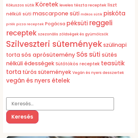
Köretek
liszt
leveles tészta receptek
Kókuszos sütik
piskóta
mascarpone süti
nélküli süti
mákos sütik
reggeli
péksüti
Pogácsa
pizza receptek
piték
receptek
szezonális zöldségek és gyümölcsök
Szilveszteri sütemények
szülinapi
Sós süti
sós aprósütemény
torta
sütés
teasütik
nélküli édességek
Sütőtökös receptek
torta
túrós sütemények
Vegán és nyers desszertek
vegán és nyers ételek