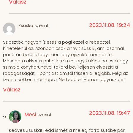
Válasz
2023.11.08. 19:24
Zsuska
szerint:
Sziasztok, nagyon ízletes a pogi ezzel a recepttel,
hihetelenül az. Azonban csak annyit süss ki, ami azonnal,
pár órán belül elfogy, mert egy éjszakát nem bír ki!
Másnapra akkor is puha lesz mint egy kalács, ha csak egy
szimpla konyharuhával takard be. Teljesen elveszíti a
ropogósságát – pont azt amitől frissen a legjobb. Még az
íze is csökken másnapra. Ne tedd el! Hamar fogyaszd el!
Válasz
2023.11.08. 19:47
Mesi
szerint:
Kedves Zsuska! Tedd ismét a meleg-forró sütőbe pár