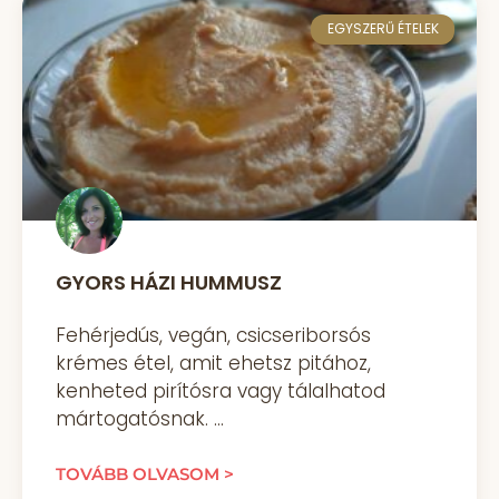
EGYSZERŰ ÉTELEK
GYORS HÁZI HUMMUSZ
Fehérjedús, vegán, csicseriborsós
krémes étel, amit ehetsz pitához,
kenheted pirítósra vagy tálalhatod
mártogatósnak.
TOVÁBB OLVASOM >