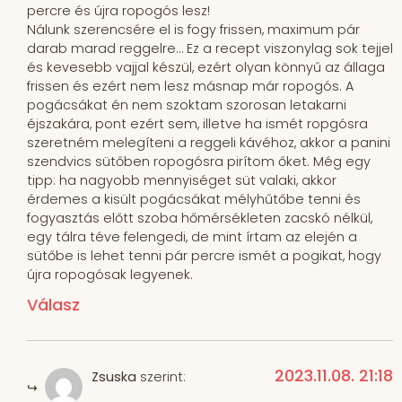
percre és újra ropogós lesz!
Nálunk szerencsére el is fogy frissen, maximum pár
darab marad reggelre… Ez a recept viszonylag sok tejjel
és kevesebb vajjal készül, ezért olyan könnyű az állaga
frissen és ezért nem lesz másnap már ropogós. A
pogácsákat én nem szoktam szorosan letakarni
éjszakára, pont ezért sem, illetve ha ismét ropgósra
szeretném melegíteni a reggeli kávéhoz, akkor a panini
szendvics sütőben ropogósra pirítom őket. Még egy
tipp: ha nagyobb mennyiséget süt valaki, akkor
érdemes a kisült pogácsákat mélyhűtőbe tenni és
fogyasztás előtt szoba hőmérsékleten zacskó nélkül,
egy tálra téve felengedi, de mint írtam az elején a
sütőbe is lehet tenni pár percre ismét a pogikat, hogy
újra ropogósak legyenek.
Válasz
2023.11.08. 21:18
Zsuska
szerint: