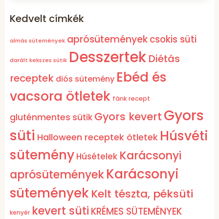
Kedvelt címkék
aprósütemények
csokis süti
almás sütemények
Desszertek
Diétás
darált kekszes sütik
Ebéd és
receptek
diós sütemény
vacsora ötletek
fánk recept
Gyors
Gyors kevert
gluténmentes sütik
süti
Húsvéti
Halloween receptek ötletek
sütemény
Karácsonyi
Húsételek
Karácsonyi
aprósütemények
sütemények
Kelt tészta, péksüti
kevert süti
KRÉMES SÜTEMÉNYEK
kenyér