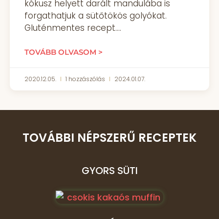
kókusz helyett darált mandulába is
forgathatjuk a sütőtökös golyókat.
Gluténmentes recept.
TOVÁBB OLVASOM >
2020.12.05.
1 hozzászólás
2024.01.07.
TOVÁBBI NÉPSZERŰ RECEPTEK
GYORS SÜTI