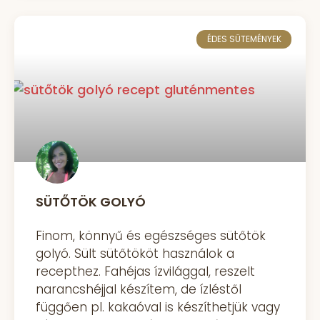
ÉDES SÜTEMÉNYEK
SÜTŐTÖK GOLYÓ
Finom, könnyű és egészséges sütőtök
golyó. Sült sütőtököt használok a
recepthez. Fahéjas ízvilággal, reszelt
narancshéjjal készítem, de ízléstől
függően pl. kakaóval is készíthetjük vagy