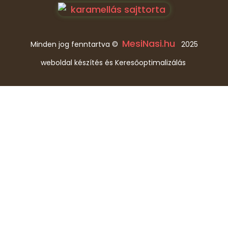
MesiNasi.hu
Minden jog fenntartva ©
2025
weboldal készítés és Keresőoptimalizálás