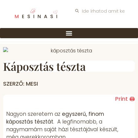
Káposztás tészta
SZERZŐ: MESI
Print 🖨
Nagyon szeretem az
egyszerű, finom
káposztás tésztát
. A legfinomabb, a
nagymamám saját házi tésztájával készült,
még gyerekkoromban.