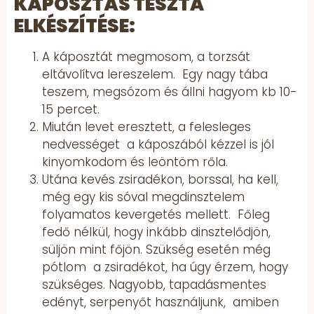
KÁPOSZTÁS TÉSZTA
ELKÉSZÍTÉSE:
A káposztát megmosom, a torzsát
eltávolítva lereszelem. Egy nagy tába
teszem, megsózom és állni hagyom kb 10-
15 percet.
Miután levet eresztett, a felesleges
nedvességet a káposzából kézzel is jól
kinyomkodom és leöntöm rőla.
Utána kevés zsiradékon, borssal, ha kell,
még egy kis sóval megdinsztelem
folyamatos kevergetés mellett. Főleg
fedő nélkül, hogy inkább dinsztelődjön,
süljön mint főjön. Szükség esetén még
pótlom a zsiradékot, ha úgy érzem, hogy
szükséges. Nagyobb, tapadásmentes
edényt, serpenyőt használjunk, amiben