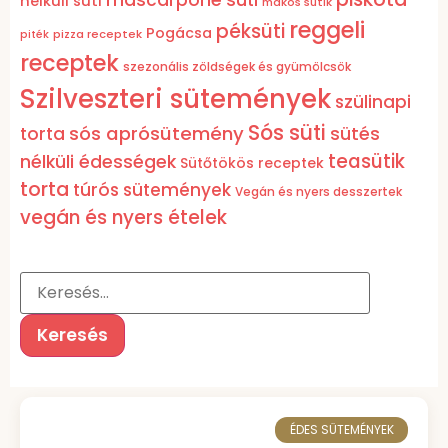
nélküli süti
mákos sütik
reggeli
péksüti
Pogácsa
pizza receptek
piték
receptek
szezonális zöldségek és gyümölcsök
Szilveszteri sütemények
szülinapi
Sós süti
sós aprósütemény
torta
sütés
teasütik
nélküli édességek
Sütőtökös receptek
torta
túrós sütemények
Vegán és nyers desszertek
vegán és nyers ételek
ÉDES SÜTEMÉNYEK