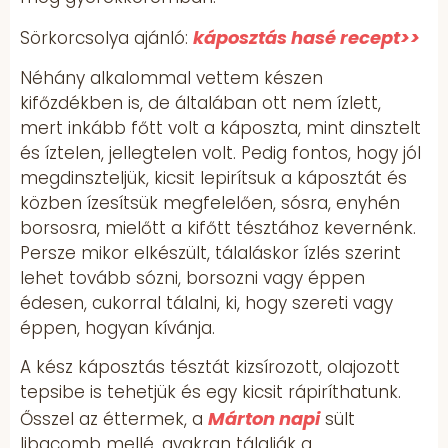
káposztás hasé recept>>
Sörkorcsolya ajánló:
Néhány alkalommal vettem készen
kifőzdékben is, de általában ott nem ízlett,
mert inkább főtt volt a káposzta, mint dinsztelt
és íztelen, jellegtelen volt. Pedig fontos, hogy jól
megdinszteljük, kicsit lepirítsuk a káposztát és
közben ízesítsük megfelelően, sósra, enyhén
borsosra, mielőtt a kifőtt tésztához kevernénk.
Persze mikor elkészült, tálaláskor ízlés szerint
lehet tovább sózni, borsozni vagy éppen
édesen, cukorral tálalni, ki, hogy szereti vagy
éppen, hogyan kívánja.
A kész káposztás tésztát kizsírozott, olajozott
tepsibe is tehetjük és egy kicsit rápiríthatunk.
Márton napi
Ősszel az éttermek, a
sült
libacomb mellé, gyakran tálalják a