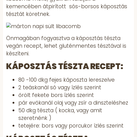
kemencében átpirított sós-borsos káposztás
tésztát köretnek.
Önmagában fogyasztva a káposztás tészta
vegán recept, lehet gluténmentes tésztával is
készíteni.
KÁPOSZTÁS TÉSZTA RECEPT:
80 -100 dkg fejes káposzta lereszelve
2 teáskanál só vagy ízlés szerint
őrölt fekete bors ízlés szerint
pár evőkanál olaj vagy zsír a dinszteléshez
50 dkg tészta ( kocka, vagy amit
szeretnénk )
tetejére: bors vagy porcukor ízlés szerint