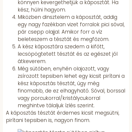
könnyen kevergethetjük a káposztát. Ha
kész, hűlni hagyom.
Miközben dinsztelem a káposztát, addig
egy nagy fazékban vizet forralok pici sóval,
pár csepp olajjal. Amikor forr a víz
beleteszem a tésztát és megfőzöm.
A kész káposztára szedem a kifőtt,
lecsöpögtetett tésztát és az egészet jól
átkeverem.
Még sütőben, enyhén olajozott, vagy
zsírozott tepsiben lehet egy kicsit pirítani a
kész káposztás tésztát, úgy még
finomabb, de ez elhagyható. Sóval, borssal
vagy porcukorral/kristálycukorral
meghintve tálaljuk ízlés szerint.
A káposztás tésztát érdemes kicsit megsütni,
pirítani tepsiben is, nagyon finom.