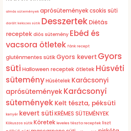
aprósütemények
csokis süti
almás sütemények
Desszertek
Diétás
darált kekszes sütik
Ebéd és
receptek
diós sütemény
vacsora ötletek
fánk recept
Gyors
Gyors kevert
gluténmentes sütik
süti
Húsvéti
Halloween receptek ötletek
sütemény
Karácsonyi
Húsételek
Karácsonyi
aprósütemények
sütemények
Kelt tészta, péksüti
kevert süti
KRÉMES SÜTEMÉNYEK
kenyér
Köretek
liszt
leveles tészta receptek
Kókuszos sütik
piskóta
mascarpone süti