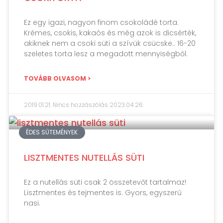
Ez egy igazi, nagyon finom csokoládé torta.
Krémes, csokis, kakaós és még azok is dicsérték,
akiknek nem a csoki süti a szívük csücske.. 16-20
szeletes torta lesz a megadott mennyiségből.
TOVÁBB OLVASOM >
2019.01.21.
Nincs hozzászólás
2023.04.26.
ÉDES SÜTEMÉNYEK
LISZTMENTES NUTELLÁS SÜTI
Ez a nutellás süti csak 2 összetevőt tartalmaz!
Lisztmentes és tejmentes is. Gyors, egyszerű
nasi.