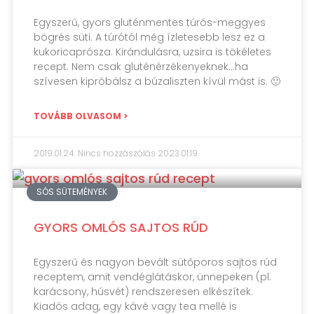
Egyszerű, gyors gluténmentes túrós-meggyes
bögrés süti. A túrótól még ízletesebb lesz ez a
kukoricaprósza. Kirándulásra, uzsira is tökéletes
recept. Nem csak gluténérzékenyeknek…ha
szívesen kipróbálsz a búzaliszten kívül mást is. 🙂
TOVÁBB OLVASOM >
2019.01.24.
Nincs hozzászólás
2023.01.19.
SÓS SÜTEMÉNYEK
GYORS OMLÓS SAJTOS RÚD
Egyszerű és nagyon bevált sütőporos sajtos rúd
receptem, amit vendéglátáskor, ünnepeken (pl.
karácsony, húsvét) rendszeresen elkészítek.
Kiadós adag, egy kávé vagy tea mellé is