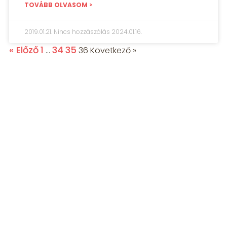
TOVÁBB OLVASOM >
2019.01.21.
Nincs hozzászólás
2024.01.16.
« Előző
1
34
35
…
36
Következő »