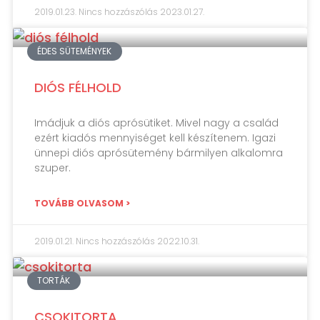
2019.01.23.
Nincs hozzászólás
2023.01.27.
ÉDES SÜTEMÉNYEK
DIÓS FÉLHOLD
Imádjuk a diós aprósütiket. Mivel nagy a család
ezért kiadós mennyiséget kell készítenem. Igazi
ünnepi diós aprósütemény bármilyen alkalomra
szuper.
TOVÁBB OLVASOM >
2019.01.21.
Nincs hozzászólás
2022.10.31.
TORTÁK
CSOKITORTA