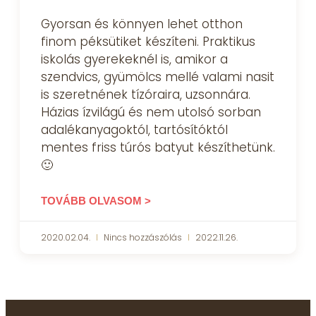
Gyorsan és könnyen lehet otthon
finom péksütiket készíteni. Praktikus
iskolás gyerekeknél is, amikor a
szendvics, gyümölcs mellé valami nasit
is szeretnének tízóraira, uzsonnára.
Házias ízvilágú és nem utolsó sorban
adalékanyagoktól, tartósítóktól
mentes friss túrós batyut készíthetünk.
🙂
TOVÁBB OLVASOM >
2020.02.04.
Nincs hozzászólás
2022.11.26.