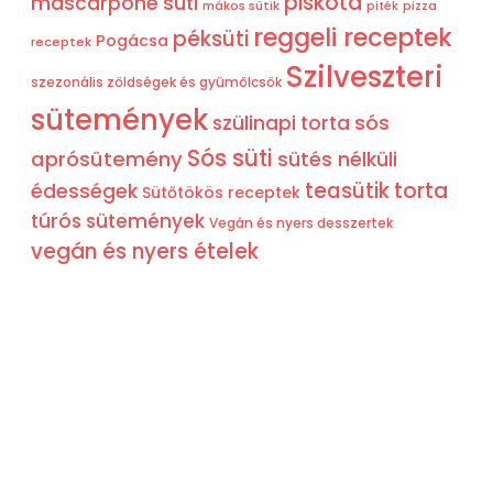
piskóta
mascarpone süti
mákos sütik
pizza
piték
reggeli receptek
péksüti
Pogácsa
receptek
Szilveszteri
szezonális zöldségek és gyümölcsök
sütemények
sós
szülinapi torta
Sós süti
aprósütemény
sütés nélküli
teasütik
torta
édességek
Sütőtökös receptek
túrós sütemények
Vegán és nyers desszertek
vegán és nyers ételek