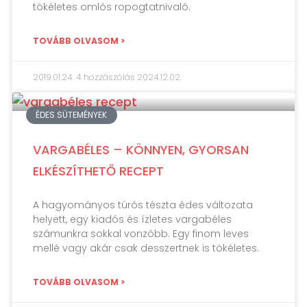
tökéletes omlós ropogtatnivaló.
TOVÁBB OLVASOM >
2019.01.24.
4 hozzászólás
2024.12.02.
ÉDES SÜTEMÉNYEK
VARGABÉLES – KÖNNYEN, GYORSAN
ELKÉSZÍTHETŐ RECEPT
A hagyományos túrós tészta édes változata
helyett, egy kiadós és ízletes vargabéles
számunkra sokkal vonzóbb. Egy finom leves
mellé vagy akár csak desszertnek is tökéletes.
TOVÁBB OLVASOM >