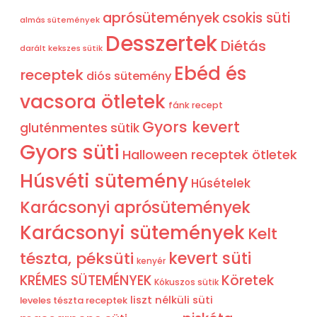
aprósütemények
csokis süti
almás sütemények
Desszertek
Diétás
darált kekszes sütik
Ebéd és
receptek
diós sütemény
vacsora ötletek
fánk recept
Gyors kevert
gluténmentes sütik
Gyors süti
Halloween receptek ötletek
Húsvéti sütemény
Húsételek
Karácsonyi aprósütemények
Karácsonyi sütemények
Kelt
tészta, péksüti
kevert süti
kenyér
KRÉMES SÜTEMÉNYEK
Köretek
Kókuszos sütik
liszt nélküli süti
leveles tészta receptek