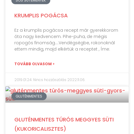
SÓS SÜTEMÉNYEK
KRUMPLIS POGÁCSA
Ez a krumplis pogácsa recept már gyerekkorom
óta nagy kedvencem. Pihe-puha, de mégis
ropogós finomság….Vendégségbe, rokonoknál
ettem mindig, majd elkértük a receptet , Íme:
TOVÁBB OLVASOM >
2019.01.24.
Nincs hozzászólás
2022.11.06.
GLUTÉNMENTES
GLUTÉNMENTES TÚRÓS MEGGYES SÜTI
(KUKORICALISZTES)