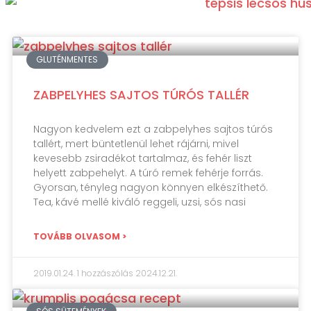
GLUTÉNMENTES
ZABPELYHES SAJTOS TÚRÓS TALLÉR
Nagyon kedvelem ezt a zabpelyhes sajtos túrós
tallért, mert büntetlenül lehet rájárni, mivel
kevesebb zsiradékot tartalmaz, és fehér liszt
helyett zabpehelyt. A túró remek fehérje forrás.
Gyorsan, tényleg nagyon könnyen elkészíthető.
Tea, kávé mellé kiváló reggeli, uzsi, sós nasi
TOVÁBB OLVASOM >
2019.01.24.
1 hozzászólás
2024.12.21.