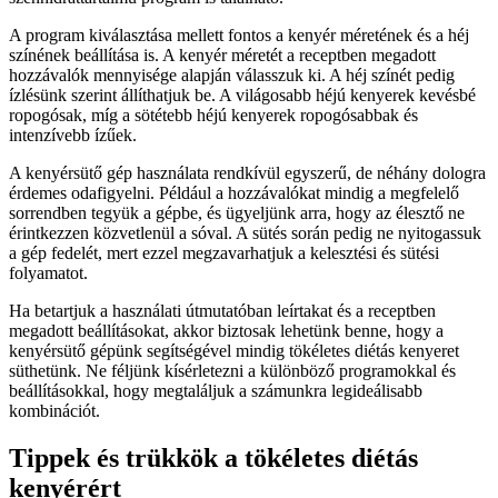
A program kiválasztása mellett fontos a kenyér méretének és a héj
színének beállítása is. A kenyér méretét a receptben megadott
hozzávalók mennyisége alapján válasszuk ki. A héj színét pedig
ízlésünk szerint állíthatjuk be. A világosabb héjú kenyerek kevésbé
ropogósak, míg a sötétebb héjú kenyerek ropogósabbak és
intenzívebb ízűek.
A kenyérsütő gép használata rendkívül egyszerű, de néhány dologra
érdemes odafigyelni. Például a hozzávalókat mindig a megfelelő
sorrendben tegyük a gépbe, és ügyeljünk arra, hogy az élesztő ne
érintkezzen közvetlenül a sóval. A sütés során pedig ne nyitogassuk
a gép fedelét, mert ezzel megzavarhatjuk a kelesztési és sütési
folyamatot.
Ha betartjuk a használati útmutatóban leírtakat és a receptben
megadott beállításokat, akkor biztosak lehetünk benne, hogy a
kenyérsütő gépünk segítségével mindig tökéletes diétás kenyeret
süthetünk. Ne féljünk kísérletezni a különböző programokkal és
beállításokkal, hogy megtaláljuk a számunkra legideálisabb
kombinációt.
Tippek és trükkök a tökéletes diétás
kenyérért