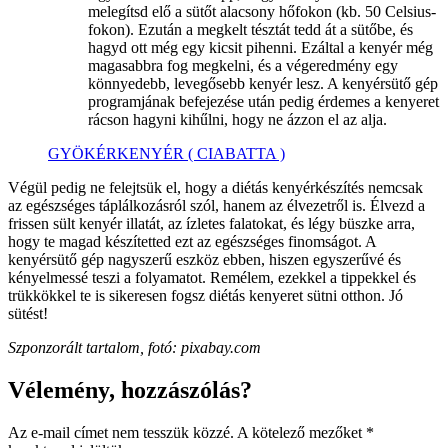
melegítsd elő a sütőt alacsony hőfokon (kb. 50 Celsius-
fokon). Ezután a megkelt tésztát tedd át a sütőbe, és
hagyd ott még egy kicsit pihenni. Ezáltal a kenyér még
magasabbra fog megkelni, és a végeredmény egy
könnyedebb, levegősebb kenyér lesz. A kenyérsütő gép
programjának befejezése után pedig érdemes a kenyeret
rácson hagyni kihűlni, hogy ne ázzon el az alja.
GYÖKÉRKENYÉR ( CIABATTA )
Végül pedig ne felejtsük el, hogy a diétás kenyérkészítés nemcsak
az egészséges táplálkozásról szól, hanem az élvezetről is. Élvezd a
frissen sült kenyér illatát, az ízletes falatokat, és légy büszke arra,
hogy te magad készítetted ezt az egészséges finomságot. A
kenyérsütő gép nagyszerű eszköz ebben, hiszen egyszerűvé és
kényelmessé teszi a folyamatot. Remélem, ezekkel a tippekkel és
trükkökkel te is sikeresen fogsz diétás kenyeret sütni otthon. Jó
sütést!
Szponzorált tartalom, fotó: pixabay.com
Vélemény, hozzászólás?
Az e-mail címet nem tesszük közzé.
A kötelező mezőket
*