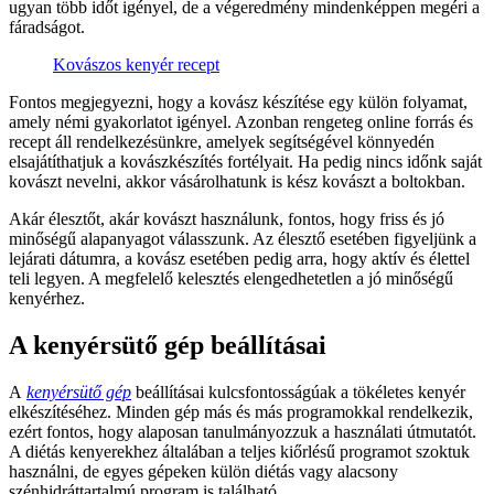
ugyan több időt igényel, de a végeredmény mindenképpen megéri a
fáradságot.
Kovászos kenyér recept
Fontos megjegyezni, hogy a kovász készítése egy külön folyamat,
amely némi gyakorlatot igényel. Azonban rengeteg online forrás és
recept áll rendelkezésünkre, amelyek segítségével könnyedén
elsajátíthatjuk a kovászkészítés fortélyait. Ha pedig nincs időnk saját
kovászt nevelni, akkor vásárolhatunk is kész kovászt a boltokban.
Akár élesztőt, akár kovászt használunk, fontos, hogy friss és jó
minőségű alapanyagot válasszunk. Az élesztő esetében figyeljünk a
lejárati dátumra, a kovász esetében pedig arra, hogy aktív és élettel
teli legyen. A megfelelő kelesztés elengedhetetlen a jó minőségű
kenyérhez.
A kenyérsütő gép beállításai
A
kenyérsütő gép
beállításai kulcsfontosságúak a tökéletes kenyér
elkészítéséhez. Minden gép más és más programokkal rendelkezik,
ezért fontos, hogy alaposan tanulmányozzuk a használati útmutatót.
A diétás kenyerekhez általában a teljes kiőrlésű programot szoktuk
használni, de egyes gépeken külön diétás vagy alacsony
szénhidráttartalmú program is található.