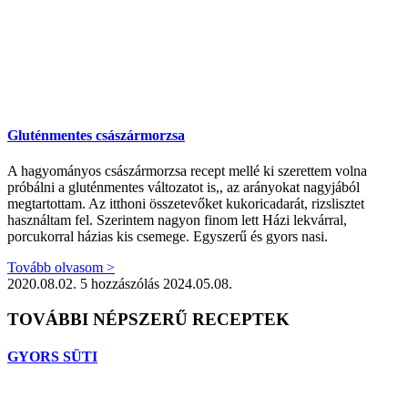
Gluténmentes császármorzsa
A hagyományos császármorzsa recept mellé ki szerettem volna
próbálni a gluténmentes változatot is,, az arányokat nagyjából
megtartottam. Az itthoni összetevőket kukoricadarát, rizslisztet
használtam fel. Szerintem nagyon finom lett Házi lekvárral,
porcukorral házias kis csemege. Egyszerű és gyors nasi.
Tovább olvasom >
2020.08.02.
5 hozzászólás
2024.05.08.
TOVÁBBI NÉPSZERŰ RECEPTEK
GYORS SÜTI