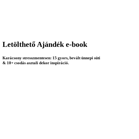
Letölthető Ajándék e-book
Karácsony stresszmentesen:
15
gyors,
bevált ünnepi süti
&
10+
csodás asztali dekor inspiráció.