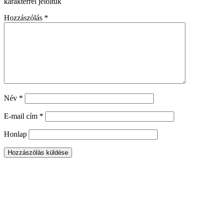
karakterrel jelöltük
Hozzászólás
*
Név
*
E-mail cím
*
Honlap