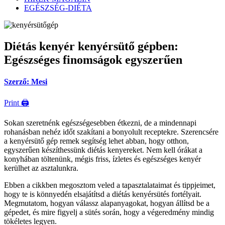
EGÉSZSÉG-DIÉTA
Diétás kenyér kenyérsütő gépben:
Egészséges finomságok egyszerűen
Szerző: Mesi
Print 🖨
Sokan szeretnénk egészségesebben étkezni, de a mindennapi
rohanásban nehéz időt szakítani a bonyolult receptekre. Szerencsére
a kenyérsütő gép remek segítség lehet abban, hogy otthon,
egyszerűen készíthessünk diétás kenyereket. Nem kell órákat a
konyhában töltenünk, mégis friss, ízletes és egészséges kenyér
kerülhet az asztalunkra.
Ebben a cikkben megosztom veled a tapasztalataimat és tippjeimet,
hogy te is könnyedén elsajátítsd a diétás kenyérsütés fortélyait.
Megmutatom, hogyan válassz alapanyagokat, hogyan állítsd be a
gépedet, és mire figyelj a sütés során, hogy a végeredmény mindig
tökéletes legyen.