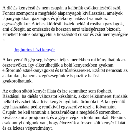
A diétás kenyérsütés nem csupán a kalóriák csökkentéséről szól.
Fontos szempont a megfelelő alapanyagok kiválasztása, amelyek
tápanyagokban gazdagok és jótékony hatással vannak az
egészségünkre. A teljes kiőrlésű lisztek például rostban gazdagok,
ami elősegíti az emésztést és hosszan tartó teltségérzetet biztosít.
Emellett fontos odafigyelni a hozzáadott cukor és zsír mennyiségére
is.
Joghurtos házi kenyér
A kenyérsütő gép segítségével teljes mértékben mi irányíthatjuk az
összetevőket, így elkerülhetjük a bolti kenyerekben gyakran
előforduló adalékanyagokat és tartósítószereket. Ezáltal nemcsak az
alakunkra, hanem az egészségünkre is pozitív hatást
gyakorolhatunk.
Az otthon sütött kenyér illata és íze semmihez sem fogható.
Ráadásul, ha diétás változatot készítünk, akkor lelkiismeret-furdalás
nélkül élvezhetjük a friss kenyér nyújtotta örömöket. A kenyérsütő
gép használata pedig rendkívül egyszerűvé teszi a folyamatot.
Csupán be kell tennünk a hozzávalókat a megfelelő sorrendben,
kiválasztani a programot, és a gép elvégzi a többi munkát. Nekünk
csak annyi dolgunk van, hogy élvezzük a frissen sült kenyér illatát
és az ízletes végeredményt.