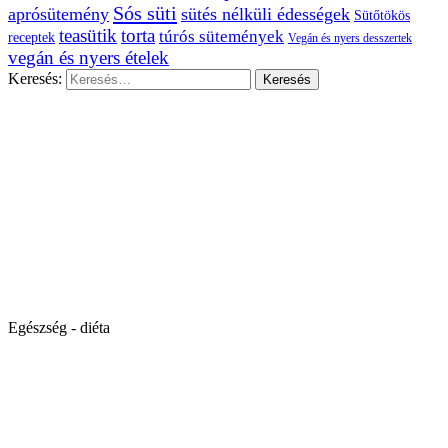
Sós süti
aprósütemény
sütés nélküli édességek
Sütőtökös
teasütik
torta
túrós sütemények
receptek
Vegán és nyers desszertek
vegán és nyers ételek
Keresés:
Egészség - diéta