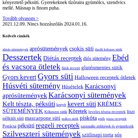
kényeztető péksüti. Gyerekeknek tízóraira gyümölcs, szendvics
mellé. Másnap is finom puha.
Tovább olvasom >
2021.12.09.
Nincs hozzászólás
2024.01.16.
Kedvelt címkék
aprósütemények
csokis süti
almás sütemények
darált kekszes sütik
Desszertek
Ebéd
Diétás receptek
diós sütemény
és vacsora ötletek
gluténmentes sütik
fánk recept
Gyors süti
Gyors kevert
Halloween receptek ötletek
Húsvéti sütemény
Karácsonyi
Húsételek
Karácsonyi sütemények
aprósütemények
Kelt tészta, péksüti
kevert süti
KRÉMES
kenyér
SÜTEMÉNYEK
Köretek
liszt
leveles tészta receptek
Kókuszos sütik
piskóta
mascarpone süti
nélküli süti
mákos sütik
pizza receptek
piték
reggeli receptek
péksüti
Pogácsa
szezonális zöldségek és gyümölcsök
Szilveszteri sütemények
sós
szülinapi torta