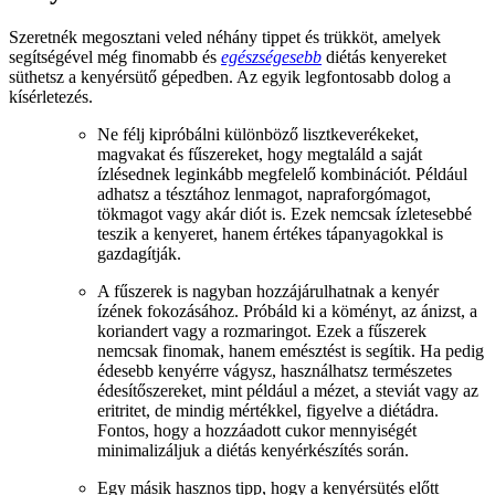
Szeretnék megosztani veled néhány tippet és trükköt, amelyek
segítségével még finomabb és
egészségesebb
diétás kenyereket
süthetsz a kenyérsütő gépedben. Az egyik legfontosabb dolog a
kísérletezés.
Ne félj kipróbálni különböző lisztkeverékeket,
magvakat és fűszereket, hogy megtaláld a saját
ízlésednek leginkább megfelelő kombinációt. Például
adhatsz a tésztához lenmagot, napraforgómagot,
tökmagot vagy akár diót is. Ezek nemcsak ízletesebbé
teszik a kenyeret, hanem értékes tápanyagokkal is
gazdagítják.
A fűszerek is nagyban hozzájárulhatnak a kenyér
ízének fokozásához. Próbáld ki a köményt, az ánizst, a
koriandert vagy a rozmaringot. Ezek a fűszerek
nemcsak finomak, hanem emésztést is segítik. Ha pedig
édesebb kenyérre vágysz, használhatsz természetes
édesítőszereket, mint például a mézet, a steviát vagy az
eritritet, de mindig mértékkel, figyelve a diétádra.
Fontos, hogy a hozzáadott cukor mennyiségét
minimalizáljuk a diétás kenyérkészítés során.
Egy másik hasznos tipp, hogy a kenyérsütés előtt