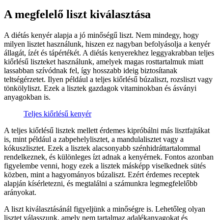
A megfelelő liszt kiválasztása
A diétás kenyér alapja a jó minőségű liszt. Nem mindegy, hogy
milyen lisztet használunk, hiszen ez nagyban befolyásolja a kenyér
állagát, ízét és tápértékét. A diétás kenyerekhez leggyakrabban teljes
kiőrlésű liszteket használunk, amelyek magas rosttartalmuk miatt
lassabban szívódnak fel, így hosszabb ideig biztosítanak
teltségérzetet. Ilyen például a teljes kiőrlésű búzaliszt, rozsliszt vagy
tönkölyliszt. Ezek a lisztek gazdagok vitaminokban és ásványi
anyagokban is.
Teljes kiőrlésű kenyér
A teljes kiőrlésű lisztek mellett érdemes kipróbálni más lisztfajtákat
is, mint például a zabpehelylisztet, a mandulalisztet vagy a
kókuszlisztet. Ezek a lisztek alacsonyabb szénhidráttartalommal
rendelkeznek, és különleges ízt adnak a kenyérnek. Fontos azonban
figyelembe venni, hogy ezek a lisztek másképp viselkednek sütés
közben, mint a hagyományos búzaliszt. Ezért érdemes receptek
alapján kísérletezni, és megtalálni a számunkra legmegfelelőbb
arányokat.
A liszt kiválasztásánál figyeljünk a minőségre is. Lehetőleg olyan
lisztet válasszunk, amely nem tartalmaz adalékanyagokat és