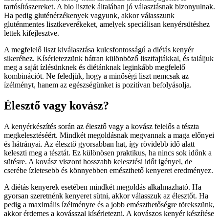
tartósítószereket. A bio lisztek általában jó választásnak bizonyulnak.
Ha pedig gluténérzékenyek vagyunk, akkor válasszunk
gluténmentes lisztkeverékeket, amelyek speciálisan kenyérsütéshez
lettek kifejlesztve.
A megfelelő liszt kiválasztása kulcsfontosságú a diétás kenyér
sikeréhez. Kísérletezzünk bátran különböző lisztfajtákkal, és találjuk
meg a saját ízlésünknek és diétánknak leginkább megfelelő
kombinációt. Ne feledjük, hogy a minőségi liszt nemcsak az
ízélményt, hanem az egészségünket is pozitívan befolyásolja.
Élesztő vagy kovász?
A kenyérkészítés során az élesztő vagy a kovász felelős a tészta
megkelesztéséért. Mindkét megoldásnak megvannak a maga előnyei
és hátrányai. Az élesztő gyorsabban hat, így rövidebb idő alatt
keleszti meg a tésztát. Ez különösen praktikus, ha nincs sok időnk a
sütésre. A kovász viszont hosszabb kelesztési időt igényel, de
cserébe ízletesebb és könnyebben emészthető kenyeret eredményez.
A diétás kenyerek esetében mindkét megoldás alkalmazható. Ha
gyorsan szeretnénk kenyeret sütni, akkor válasszuk az élesztőt. Ha
pedig a maximális ízélményre és a jobb emészthetőségre törekszünk,
akkor érdemes a kovásszal kísérletezni. A kovászos kenyér készítése