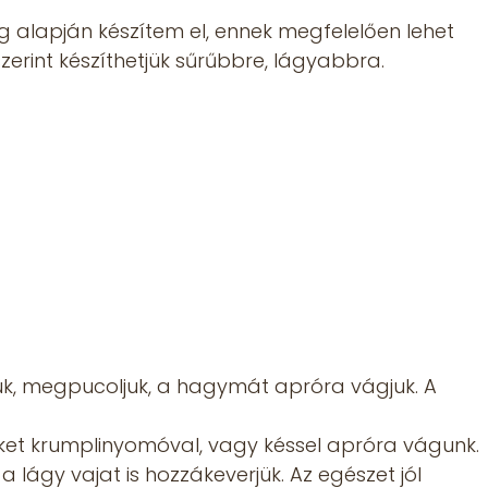
g alapján készítem el, ennek megfelelően lehet
 szerint készíthetjük sűrűbbre, lágyabbra.
zük, megpucoljuk, a hagymát apróra vágjuk. A
iket krumplinyomóval, vagy késsel apróra vágunk.
 a lágy vajat is hozzákeverjük. Az egészet jól