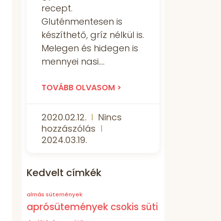
recept.
Gluténmentesen is
készíthető, gríz nélkül is.
Melegen és hidegen is
mennyei nasi.
TOVÁBB OLVASOM >
2020.02.12.
Nincs
hozzászólás
2024.03.19.
Kedvelt címkék
almás sütemények
aprósütemények
csokis süti