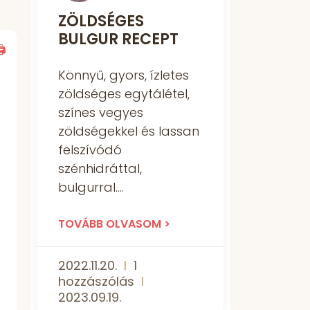
ZÖLDSÉGES
BULGUR RECEPT
🖨
Könnyű, gyors, ízletes
zöldséges egytálétel,
színes vegyes
zöldségekkel és lassan
felszívódó
szénhidráttal,
bulgurral.
TOVÁBB OLVASOM >
2022.11.20.
1
hozzászólás
2023.09.19.