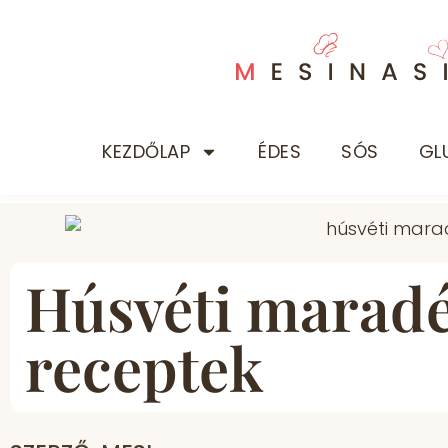
KEZDŐLAP
ÉDES
SÓS
GL
Húsvéti marad
receptek