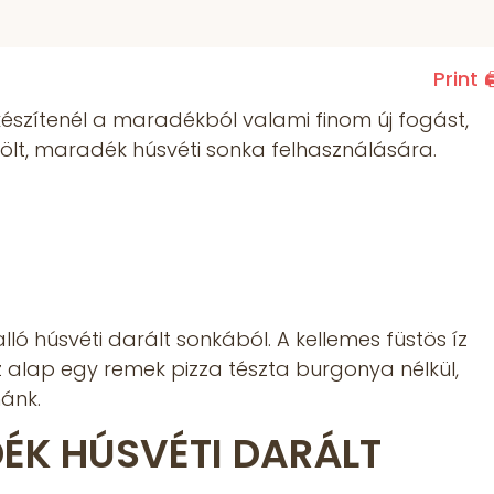
Print 
észítenél a maradékból valami finom új fogást,
stölt, maradék húsvéti sonka felhasználására.
lló húsvéti darált sonkából. A kellemes füstös íz
z alap egy remek pizza tészta burgonya nélkül,
nánk.
K HÚSVÉTI DARÁLT