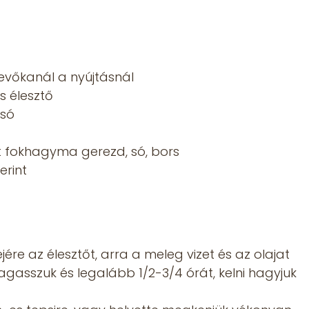
 evőkanál a nyújtásnál
ss élesztő
 só
ott fokhagyma gerezd, só, bors
erint
ejére az élesztőt, arra a meleg vizet és az olajat
 dagasszuk és legalább 1/2-3/4 órát, kelni hagyjuk