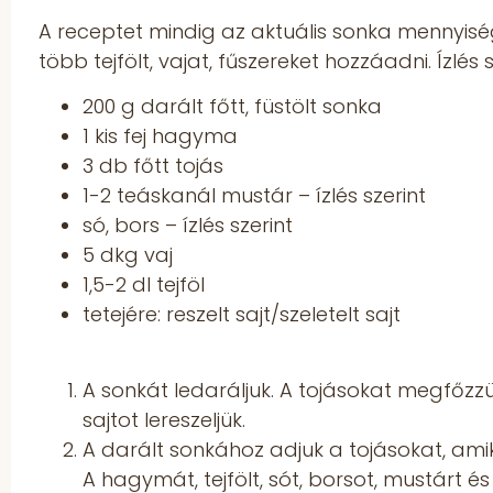
A receptet mindig az aktuális sonka mennyisé
több tejfölt, vajat, fűszereket hozzáadni. Ízlés
200 g darált főtt, füstölt sonka
1 kis fej hagyma
3 db főtt tojás
1-2 teáskanál mustár – ízlés szerint
só, bors – ízlés szerint
5 dkg vaj
1,5-2 dl tejföl
tetejére: reszelt sajt/szeletelt sajt
A sonkát ledaráljuk. A tojásokat megfőz
sajtot lereszeljük.
A darált sonkához adjuk a tojásokat, am
A hagymát, tejfölt, sót, borsot, mustárt és