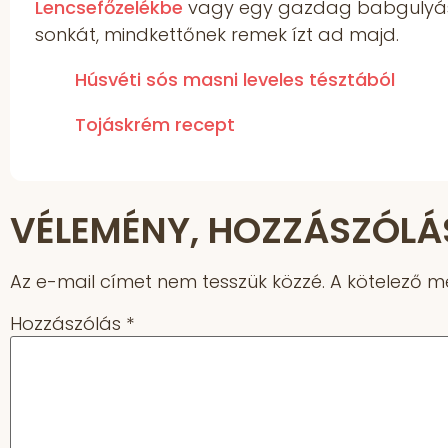
Lencsefőzelékbe
vagy egy gazdag babgulyásba 
sonkát, mindkettőnek remek ízt ad majd.
Húsvéti sós masni leveles tésztából
Tojáskrém recept
VÉLEMÉNY, HOZZÁSZÓLÁ
Az e-mail címet nem tesszük közzé.
A kötelező 
Hozzászólás
*