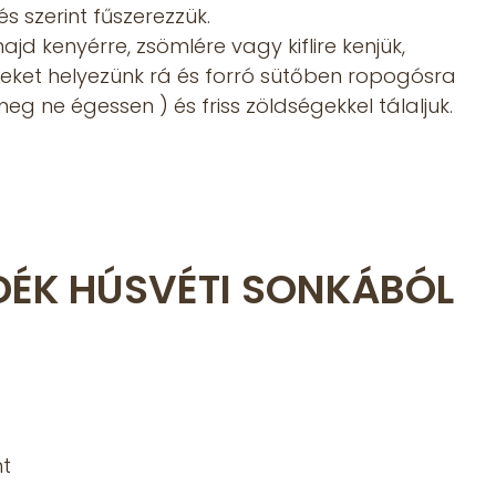
és szerint fűszerezzük.
ajd kenyérre, zsömlére vagy kiflire kenjük,
leteket helyezünk rá és forró sütőben ropogósra
 meg ne égessen ) és friss zöldségekkel tálaljuk.
ÉK HÚSVÉTI SONKÁBÓL
nt