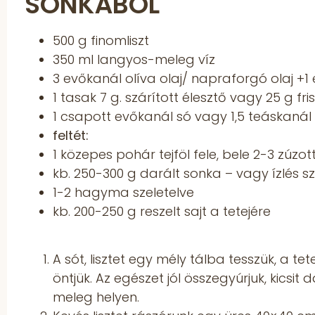
SONKÁBÓL
500 g finomliszt
350 ml langyos-meleg víz
3 evőkanál olíva olaj/ napraforgó olaj +1
1 tasak 7 g. szárított élesztő vagy 25 g fri
1 csapott evőkanál só vagy 1,5 teáskanál
feltét:
1 közepes pohár tejföl fele, bele 2-3 zúz
kb. 250-300 g darált sonka – vagy ízlés sz
1-2 hagyma szeletelve
kb. 200-250 g reszelt sajt a tetejére
A sót, lisztet egy mély tálba tesszük, a tet
öntjük. Az egészet jól összegyúrjuk, kicsit
meleg helyen.