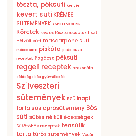
tészta, péksüti
kenyér
kevert süti
KRÉMES
SÜTEMÉNYEK
Kókuszos sütik
Köretek
liszt
leveles tészta receptek
mascarpone süti
nélküli süti
piskóta
mákos sütik
pizza
piték
péksüti
Pogácsa
receptek
reggeli receptek
szezonális
zöldségek és gyümölcsök
Szilveszteri
sütemények
szülinapi
Sós
sós aprósütemény
torta
süti
sütés nélküli édességek
teasütik
Sütőtökös receptek
torta
túrós sütemények
Vegán