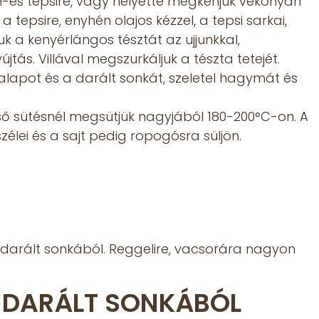
m-es tepsire, vagy helyette megkenjük vékonyan
 a tepsire, enyhén olajos kézzel, a tepsi sarkai,
k a kenyérlángos tésztát az ujjunkkal,
jtás. Villával megszurkáljuk a tészta tetejét.
alapot és a darált sonkát, szeletel hagymát és
ső sütésnél megsütjük nagyjából 180-200°C-on. A
szélei és a sajt pedig ropogósra süljön.
darált sonkából. Reggelire, vacsorára nagyon
 DARÁLT SONKÁBÓL