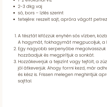
2-3 dkg vaj
só, bors – ízlés szerint
tetejére: reszelt sajt, apróra vágott petr
A tésztát kifőzzük enyhén sós vízben, köz
A hagymát, fokhagymát megpucoljuk, a 
Egy nagyobb serpenyőbe megolvasszuk a 
hozzáadjuk és megpirítjuk a sonkát.
Hozzákeverjük a tejszínt vagy tejfölt, a z
jól átkeverjük. Ahogy forrni kezd, már adha
és kész is. Frissen melegen meghintjük a
sajttal.