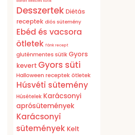
darált kekszes sütik
Desszertek
Diétás
receptek
diós sütemény
Ebéd és vacsora
ötletek
fánk recept
Gyors
gluténmentes sütik
Gyors süti
kevert
Halloween receptek ötletek
Húsvéti sütemény
Karácsonyi
Húsételek
aprósütemények
Karácsonyi
sütemények
Kelt