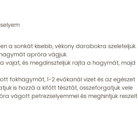
ezselyem
ben a sonkát kisebb, vékony darabokra szeleteljük.
hagymát apróra vágjuk.
vajat, és megdinszteljük rajta a hagymát, majd
úzott fokhagymát, 1-2 evőkanál vizet és az egészet
tjuk is hozzá a kifőtt tésztát, összeforgatjuk vele
próra vágott petrezselyemmel és meghintjük reszelt