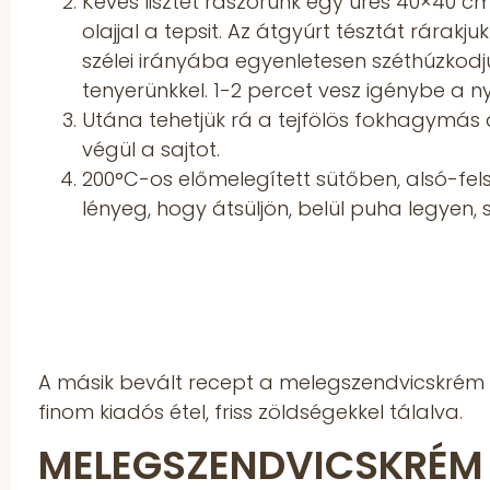
Kevés lisztet rászórunk egy üres 40×40 c
olajjal a tepsit. Az átgyúrt tésztát rárakjuk
szélei irányába egyenletesen széthúzkodju
tenyerünkkel. 1-2 percet vesz igénybe a nyú
Utána tehetjük rá a tejfölös fokhagymás 
végül a sajtot.
200°C-os előmelegített sütőben, alsó-fel
lényeg, hogy átsüljön, belül puha legyen, 
A másik bevált recept a melegszendvicskrém 
finom kiadós étel, friss zöldségekkel tálalva.
MELEGSZENDVICSKRÉM