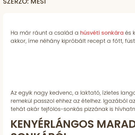
SZERZŐ: MESI
Ha már ráunt a család a
húsvéti sonkára
és k
akkor, íme néhány kipróbált recept a főtt, fü
Az egyik nagy kedvenc, a laktató, ízletes langa
remekül passzol ehhez az ételhez. Igazából a
tehát akár tejfölös-sonkás pizzának is hívhat
KENYÉRLÁNGOS MARADÉ