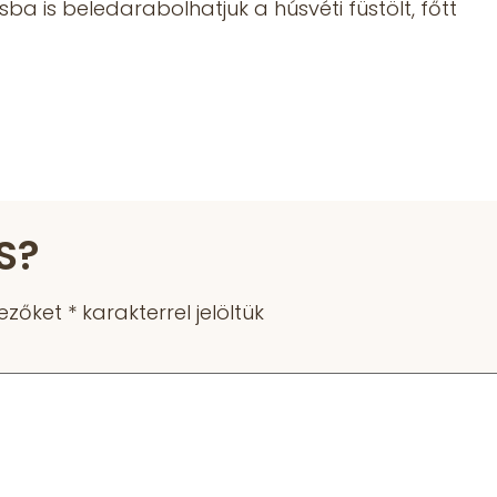
is beledarabolhatjuk a húsvéti füstölt, főtt
S?
mezőket
*
karakterrel jelöltük