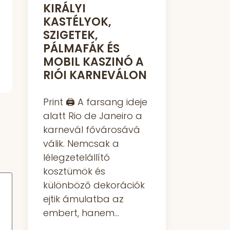
KIRÁLYI
KASTÉLYOK,
SZIGETEK,
PÁLMAFÁK ÉS
MOBIL KASZINÓ A
RIÓI KARNEVÁLON
Print 🖨 A farsang ideje
alatt Rio de Janeiro a
karnevál fővárosává
válik. Nemcsak a
lélegzetelállító
kosztümök és
különböző dekorációk
ejtik ámulatba az
embert, hanem