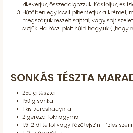
kikeverjük, összedolgozzuk. Kóstoljuk, és ízl
Hűtőben egy kicsit pihentetjük a krémet, m
megszórjuk reszelt sajttal, vagy sajt sze
sütjük. Ha kész, picit hűlni hagyjuk ( ,hogy
SONKÁS TÉSZTA MARAD
250 g tészta
150 g sonka
1 kis vöröshagyma
2 gerezd fokhagyma
1,5-2 dl tejföl vagy főzőtejszín – ízlés szeri
1-2 evőkanál víz