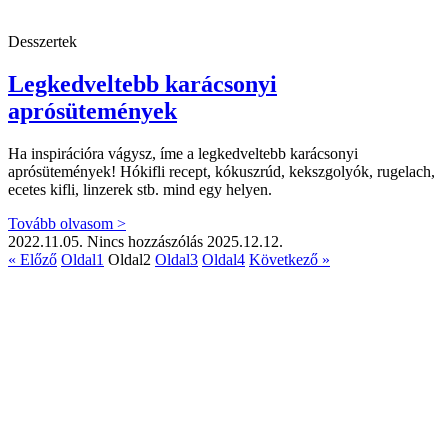
Desszertek
Legkedveltebb karácsonyi
aprósütemények
Ha inspirációra vágysz, íme a legkedveltebb karácsonyi
aprósütemények! Hókifli recept, kókuszrúd, kekszgolyók, rugelach,
ecetes kifli, linzerek stb. mind egy helyen.
Tovább olvasom >
2022.11.05.
Nincs hozzászólás
2025.12.12.
« Előző
Oldal
1
Oldal
2
Oldal
3
Oldal
4
Következő »