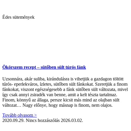
Édes sütemények
Ökörszem recept – sütőben sült túrós fánk
Uzsonnára, akár suliba, kirándulásra is vihetjük a gazdagon töltött
túrós- eperlekváros, ízletes, sütőben sült fánkokat. Szeretjük a finom
fánkokat, viszont egészségesebb a fánk sütőben sült változata, mivel
így csak annyi zsiradék van benne, amit a kelt tészta tartalmaz.
Finom, könnyű az állaga, persze kicsit más mind az olajban sült
változat… Nagy előnye, hogy másnap is finom, nem olajos.
Tovább olvasom >
2020.09.29.
Nincs hozzászólás
2026.03.02.