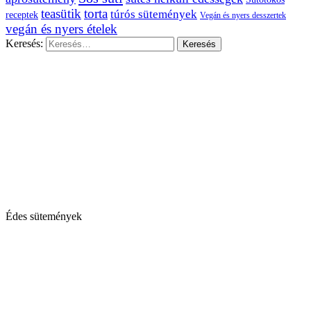
teasütik
torta
túrós sütemények
receptek
Vegán és nyers desszertek
vegán és nyers ételek
Keresés:
Édes sütemények