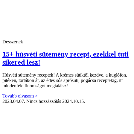
Desszertek
15+ húsvéti sütemény recept, ezekkel tuti
sikered lesz!
Húsvéti sütemény receptek! A krémes sütiktől kezdve, a kuglófon,
pitéken, tortákon át, az édes-sós aprósüti, pogácsa receptekig, itt
mindenféle finomságot megtalálsz!
Tovább olvasom >
2023.04.07.
Nincs hozzászólás
2024.10.15.