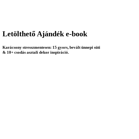
Letölthető Ajándék e-book
Karácsony stresszmentesen:
15
gyors,
bevált ünnepi süti
&
10+
csodás asztali dekor inspiráció.