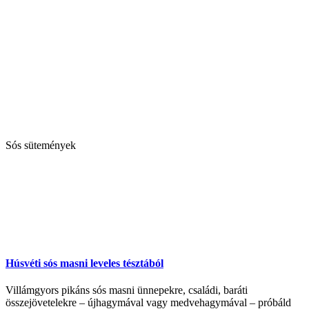
Sós sütemények
Húsvéti sós masni leveles tésztából
Villámgyors pikáns sós masni ünnepekre, családi, baráti
összejövetelekre – újhagymával vagy medvehagymával – próbáld