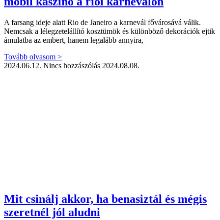
mobil kaszinó a riói karneválon
A farsang ideje alatt Rio de Janeiro a karnevál fővárosává válik.
Nemcsak a lélegzetelállító kosztümök és különböző dekorációk ejtik
ámulatba az embert, hanem legalább annyira,
Tovább olvasom >
2024.06.12.
Nincs hozzászólás
2024.08.08.
Mit csinálj akkor, ha benasiztál és mégis
szeretnél jól aludni