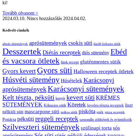
ki!
Tovább olvasom >
2024.03.10.
Nincs hozzászólás
2024.04.02.
Kedvelt címkék
aprósütemények
csokis süti
almás sütemények
darált kekszes sütik
Desszertek
Ebéd
Diétás receptek
diós sütemény
és vacsora ötletek
gluténmentes sütik
fánk recept
Gyors süti
Gyors kevert
Halloween receptek ötletek
Húsvéti sütemény
Karácsonyi
Húsételek
Karácsonyi sütemények
aprósütemények
Kelt tészta, péksüti
kevert süti
KRÉMES
kenyér
SÜTEMÉNYEK
Köretek
liszt
leveles tészta receptek
Kókuszos sütik
piskóta
mascarpone süti
nélküli süti
mákos sütik
pizza receptek
piték
reggeli receptek
péksüti
Pogácsa
szezonális zöldségek és gyümölcsök
Szilveszteri sütemények
sós
szülinapi torta
Sós süti
aprósütemény
sütés nélküli édességek
Sütőtökös