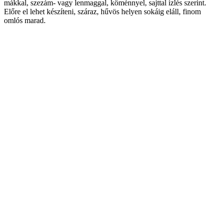
mákkal, szezám- vagy lenmaggal, köménnyel, sajttal ízlés szerint.
Előre el lehet készíteni, száraz, hűvös helyen sokáig eláll, finom
omlós marad.