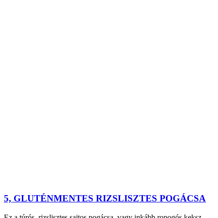
5, GLUTÉNMENTES RIZSLISZTES POGÁCSA
Ez a túrós, rizslisztes sajtos pogácsa, vagy inkább ropogós keksz