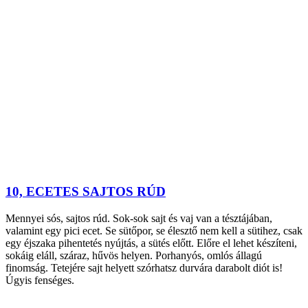
10, ECETES SAJTOS RÚD
Mennyei sós, sajtos rúd. Sok-sok sajt és vaj van a tésztájában,
valamint egy pici ecet. Se sütőpor, se élesztő nem kell a sütihez, csak
egy éjszaka pihentetés nyújtás, a sütés előtt. Előre el lehet készíteni,
sokáig eláll, száraz, hűvös helyen. Porhanyós, omlós állagú
finomság. Tetejére sajt helyett szórhatsz durvára darabolt diót is!
Úgyis fenséges.