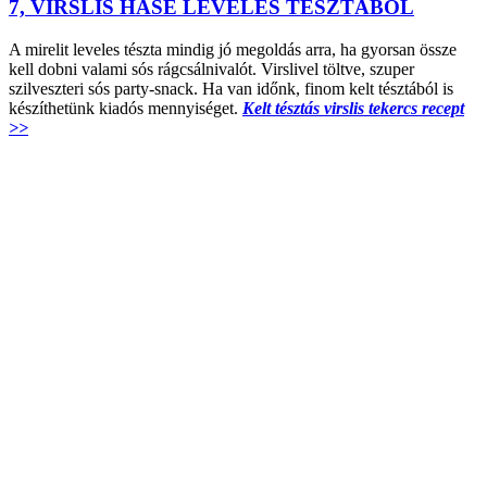
7, VIRSLIS HASÉ LEVELES TÉSZTÁBÓL
A mirelit leveles tészta mindig jó megoldás arra, ha gyorsan össze
kell dobni valami sós rágcsálnivalót. Virslivel töltve, szuper
szilveszteri sós party-snack. Ha van időnk, finom kelt tésztából is
készíthetünk kiadós mennyiséget.
Kelt tésztás virslis tekercs recept
>>