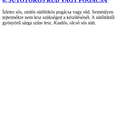
6, SÜTŐTÖKÖS RÚD VAGY POGÁCSA
Ízletes sós, omlós sütőtökös pogácsa vagy rúd. Semmilyen
tejtermékre nem lesz szükséged a készítésénél. A sütőtöktől
gyönyörű sárga színe lesz. Kiadós, olcsó sós süti.