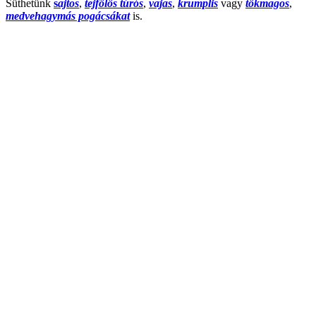
Süthetünk
s
ajtos
,
tejfölös túrós
,
vajas
,
krumplis
vagy
tökmagos
,
medvehagymás pogácsákat
is.