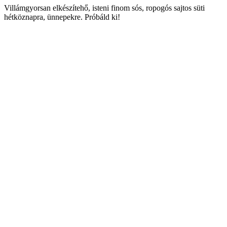
Villámgyorsan elkészítehő, isteni finom sós, ropogós sajtos süti
hétköznapra, ünnepekre. Próbáld ki!