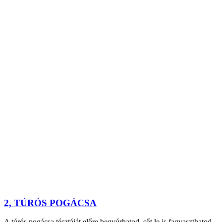
2, TÚRÓS POGÁCSA
A túrós pogácsa tésztáját előre begyúrhatod, sőt le is fagyaszthatod,