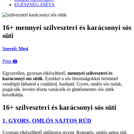
EGÉSZSÉG-DIÉTA
16+ mennyei szilveszteri és karácsonyi sós
süti
Szerző: Mesi
Print 🖨
Egyszerűen, gyorsan elkészíthető,
mennyei szilveszteri és
karácsonyi sós sütik
. Ezekkel a sós finomságokkal örömmel
vendégül láthatod a családod, barátaid. Gyors, omlós sós rudak,
pogácsák, leveles tészta variációk és gluténmentes sós sütik
kavalkádja.
16+ szilveszteri és karácsonyi sós süti
1, GYORS, OMLÓS SAJTOS RÚD
Gyorsan elkészíthető sütőporos recept. Ropogós, omlós sajtos rúd,